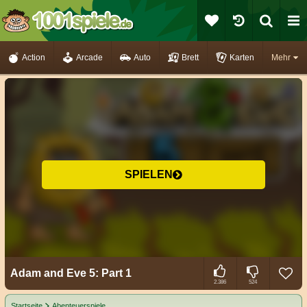
Action
Arcade
Auto
Brett
Karten
Mehr
SPIELEN
Adam and Eve 5: Part 1
2.386
524
Startseite
Abenteuerspiele