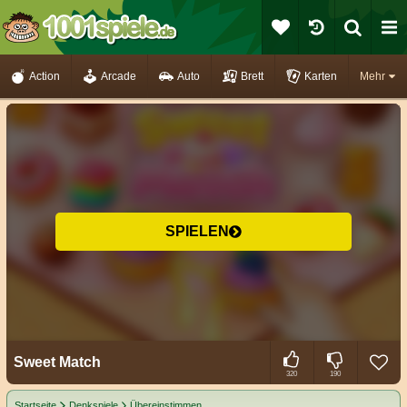
Action
Arcade
Auto
Brett
Karten
Mehr
SPIELEN
Sweet Match
320
190
Startseite
Denkspiele
Übereinstimmen