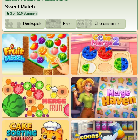
Sweet Match
3.5
510
Stimmen
Denkspiele
Essen
Übereinstimmen