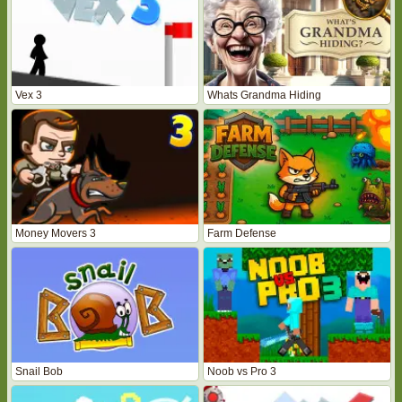
Vex 3
Whats Grandma Hiding
Money Movers 3
Farm Defense
Snail Bob
Noob vs Pro 3