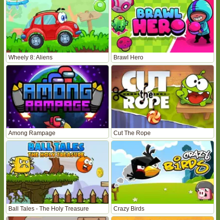
Wheely 8: Aliens
Brawl Hero
Among Rampage
Cut The Rope
Ball Tales - The Holy Treasure
Crazy Birds