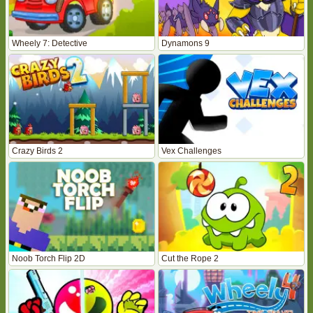
Wheely 7: Detective
Dynamons 9
Crazy Birds 2
Vex Challenges
Noob Torch Flip 2D
Cut the Rope 2