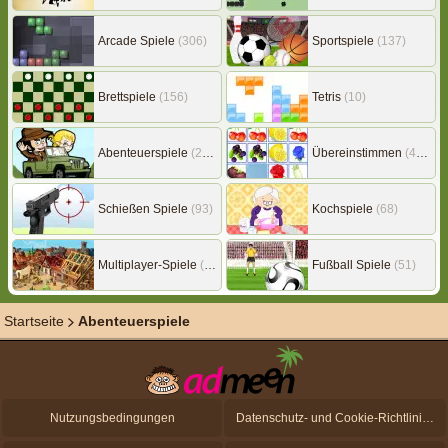
Arcade Spiele
(306)
Sportspiele
(137)
Brettspiele
(156)
Tetris
(10)
Abenteuerspiele
(217)
Übereinstimmen
(453)
Schießen Spiele
(93)
Kochspiele
(68)
Multiplayer-Spiele
(149)
Fußball Spiele
(51)
Startseite
Abenteuerspiele
Nutzungsbedingungen
Datenschutz- und Cookie-Richtlinien