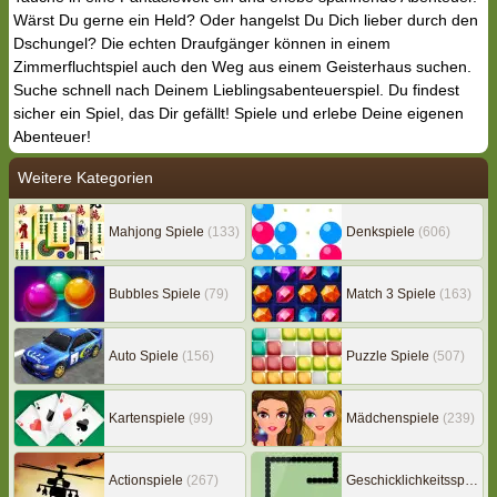
Wärst Du gerne ein Held? Oder hangelst Du Dich lieber durch den
Dschungel? Die echten Draufgänger können in einem
Zimmerfluchtspiel auch den Weg aus einem Geisterhaus suchen.
Suche schnell nach Deinem Lieblingsabenteuerspiel. Du findest
sicher ein Spiel, das Dir gefällt! Spiele und erlebe Deine eigenen
Abenteuer!
Weitere Kategorien
Mahjong Spiele
(133)
Denkspiele
(606)
Bubbles Spiele
(79)
Match 3 Spiele
(163)
Auto Spiele
(156)
Puzzle Spiele
(507)
Kartenspiele
(99)
Mädchenspiele
(239)
Actionspiele
(267)
Geschicklichkeitsspiele
(