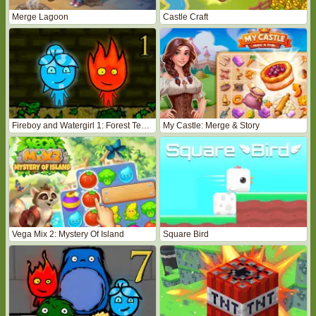
Merge Lagoon
Castle Craft
Fireboy and Watergirl 1: Forest Temple
My Castle: Merge & Story
Vega Mix 2: Mystery Of Island
Square Bird