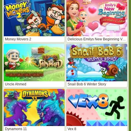
Money Movers 2
Delicious Emilys New Beginning Valentines Edition
Uncle Ahmed
Snail Bob 6 Winter Story
Dynamons 11
Vex 8