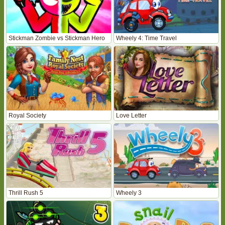
Stickman Zombie vs Stickman Hero
Wheely 4: Time Travel
Royal Society
Love Letter
Thrill Rush 5
Wheely 3