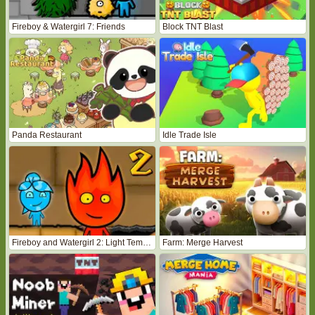
Fireboy & Watergirl 7: Friends
Block TNT Blast
Panda Restaurant
Idle Trade Isle
Fireboy and Watergirl 2: Light Temple
Farm: Merge Harvest