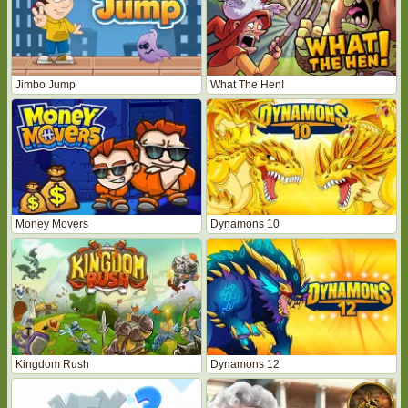
Jimbo Jump
What The Hen!
Money Movers
Dynamons 10
Kingdom Rush
Dynamons 12