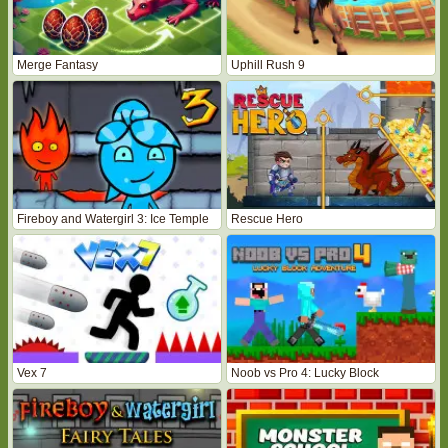
Merge Fantasy
Uphill Rush 9
Fireboy and Watergirl 3: Ice Temple
Rescue Hero
Vex 7
Noob vs Pro 4: Lucky Block