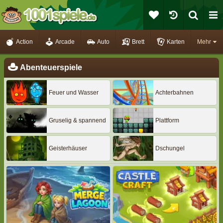
Action
Arcade
Auto
Brett
Karten
Mehr
Abenteuerspiele
Feuer und Wasser
Achterbahnen
Gruselig & spannend
Plattform
Geisterhäuser
Dschungel