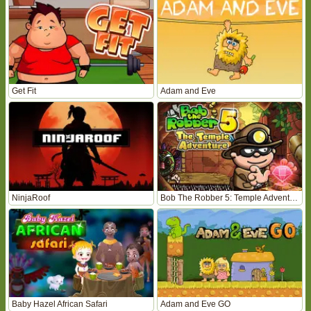
Get Fit
Adam and Eve
NinjaRoof
Bob The Robber 5: Temple Adventure
Baby Hazel African Safari
Adam and Eve GO