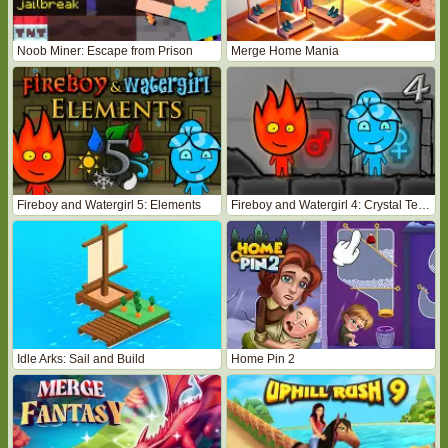
Noob Miner: Escape from Prison
Merge Home Mania
Fireboy and Watergirl 5: Elements
Fireboy and Watergirl 4: Crystal Temple
Idle Arks: Sail and Build
Home Pin 2