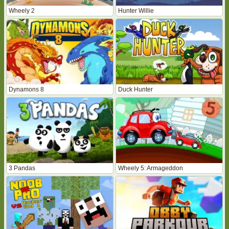
Wheely 2
Hunter Willie
Dynamons 8
Duck Hunter
3 Pandas
Wheely 5: Armageddon