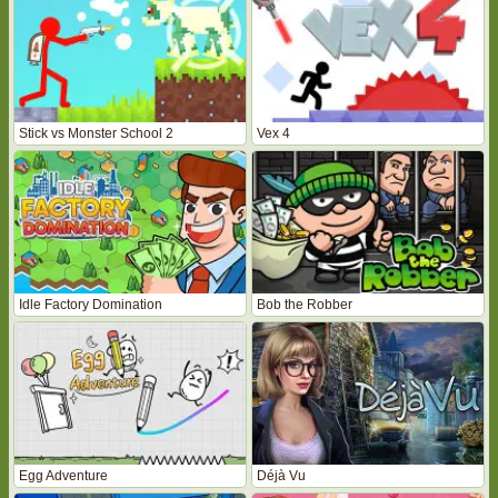
Stick vs Monster School 2
Vex 4
Idle Factory Domination
Bob the Robber
Egg Adventure
Déjà Vu