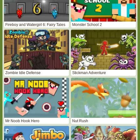
Fireboy and Watergirl 6: Fairy Tales
Monster School 2
Zombie Idle Defense
Stickman Adventure
Mr Noob Hook Hero
Nut Rush