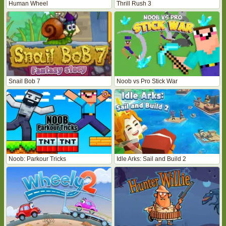
Human Wheel
Thrill Rush 3
Snail Bob 7
Noob vs Pro Stick War
Noob: Parkour Tricks
Idle Arks: Sail and Build 2