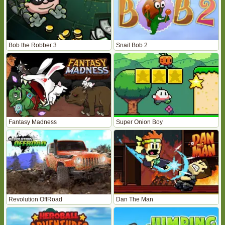
Bob the Robber 3
Snail Bob 2
Fantasy Madness
Super Onion Boy
Revolution OffRoad
Dan The Man