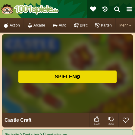
Action
Arcade
Auto
Brett
Karten
Mehr
SPIELEN
Castle Craft
5.279
2.215
Startseite
Denkspiele
Übereinstimmen