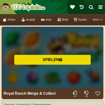
Action
Arcade
Auto
Brett
Karten
Mehr
SPIELEN
Royal Ranch Merge & Collect
677
285
Startseite
Bauernhof
Übereinstimmen