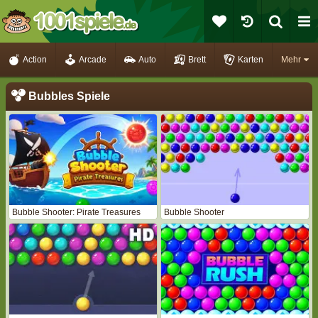
Action
Arcade
Auto
Brett
Karten
Mehr
Bubbles Spiele
Bubble Shooter: Pirate Treasures
Bubble Shooter