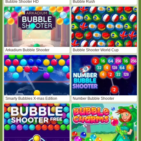
Bubble Shooter HD
Bubble Rush
Arkadium Bubble Shooter
Bubble Shooter World Cup
Smarty Bubbles X-mas Edition
Number Bubble Shooter