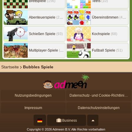
Brettspiele
(156)
Tetris
(10)
Abenteuerspiele
(217)
Übereinstimmen
(453)
Schießen Spiele
(93)
Kochspiele
(68)
Multiplayer-Spiele
(149)
Fußball Spiele
(51)
Startseite
Bubbles Spiele
Nutzungsbedingungen
Datenschutz- und Cookie-Richtlinien
Impressum
Datenschutzeinstellungen
Business
Copyright © 2026 Admeen B.V. Alle Rechte vorbehalten