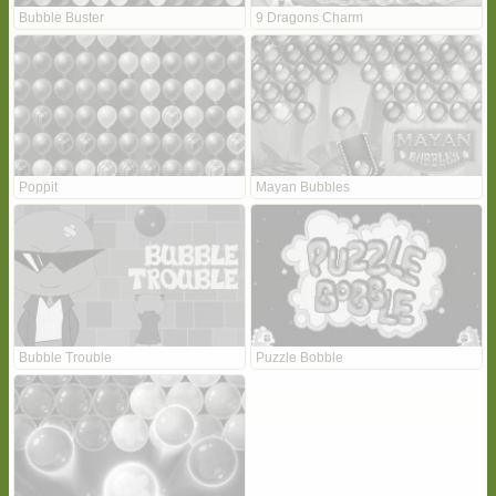
Bubble Buster
9 Dragons Charm
Poppit
Mayan Bubbles
Bubble Trouble
Puzzle Bobble