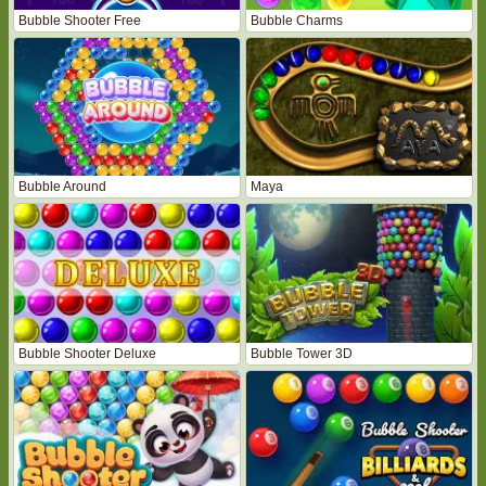
Bubble Shooter Free
Bubble Charms
Bubble Around
Maya
Bubble Shooter Deluxe
Bubble Tower 3D