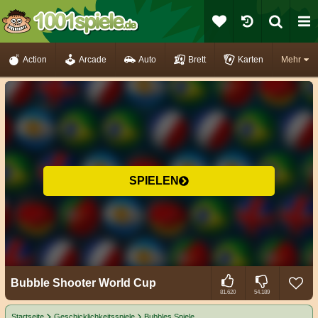
Action
Arcade
Auto
Brett
Karten
Mehr
SPIELEN
Bubble Shooter World Cup
81.620
54.189
Startseite
Geschicklichkeitsspiele
Bubbles Spiele