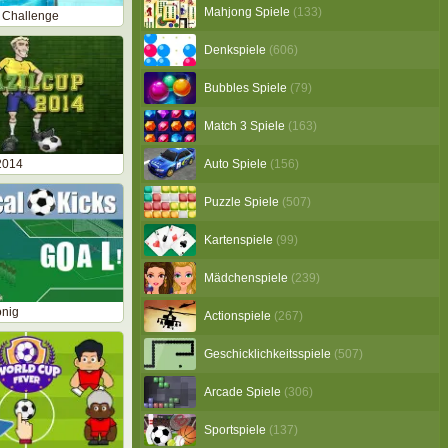
Mahjong Spiele
(133)
 Challenge
Denkspiele
(606)
Bubbles Spiele
(79)
Match 3 Spiele
(163)
2014
Auto Spiele
(156)
Puzzle Spiele
(507)
Kartenspiele
(99)
Mädchenspiele
(239)
önig
Actionspiele
(267)
Geschicklichkeitsspiele
(507)
Arcade Spiele
(306)
Sportspiele
(137)