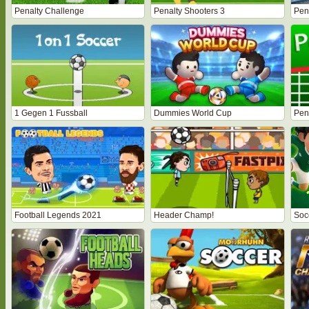
Penalty Challenge
Penalty Shooters 3
Pen
1 Gegen 1 Fussball
Dummies World Cup
Pen
Football Legends 2021
Header Champ!
Soc