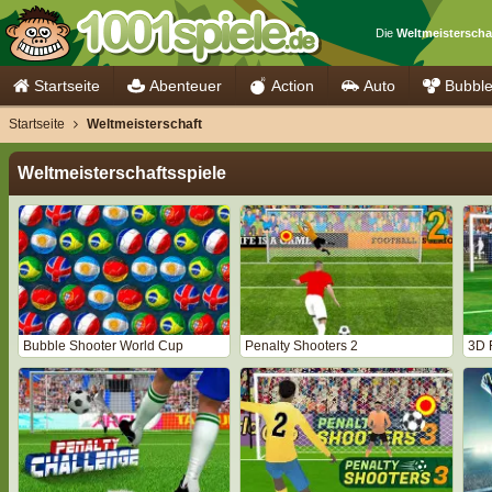
Die
Weltmeisterscha
Startseite
Abenteuer
Action
Auto
Bubbl
Startseite
Weltmeisterschaft
Weltmeisterschaftsspiele
Bubble Shooter World Cup
Penalty Shooters 2
3D 