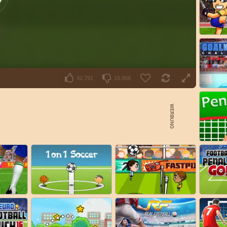
42.791
15.968