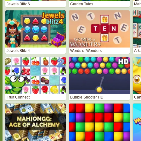
Jewels Blitz 6
Garden Tales
Mah
Jewels Blitz 4
Words of Wonders
Ark
Fruit Connect
Bubble Shooter HD
Can