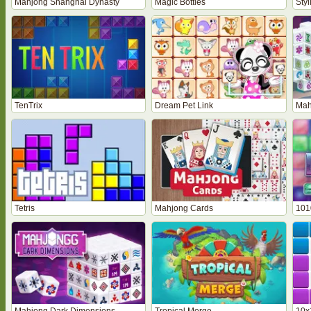
Mahjong Shanghai Dynasty
Magic Bottles
Styl
TenTrix
Dream Pet Link
Tetris
Mahjong Cards
101