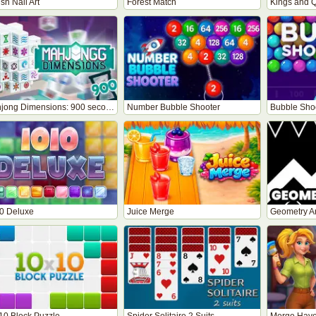
ish Nail Art
Forest Match
Mahjong Dimensions: 900 seconds
Number Bubble Shooter
Bubble Shoo
0 Deluxe
Juice Merge
Geometry A