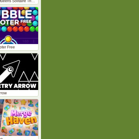
Kings and Queens Solitaire TriPeaks
ter Free
rrow