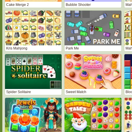
Cake Merge 2
Bubble Shooter
Mah
Kris Mahjong
Park Me
Mah
Spider Solitaire
Sweet Match
Bloc