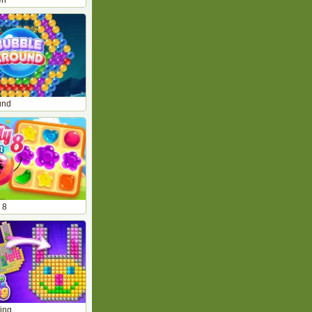
en
und
 8
ing