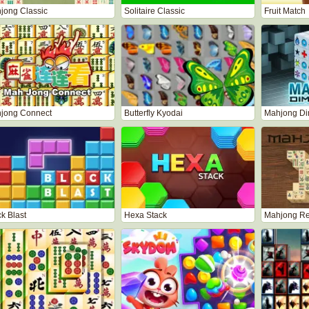
jong Classic
Solitaire Classic
Fruit Match
jong Connect
Butterfly Kyodai
Mahjong Di
k Blast
Hexa Stack
Mahjong Re