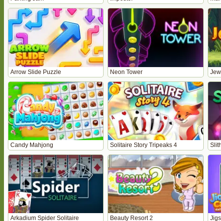
Arrow Slide Puzzle
Neon Tower
Jewe
Candy Mahjong
Solitaire Story Tripeaks 4
Slit
Arkadium Spider Solitaire
Beauty Resort 2
Jig