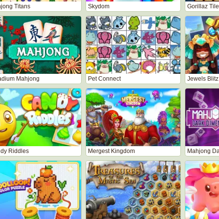
jong Titans
Skydom
Gorillaz Til
adium Mahjong
Pet Connect
Jewels Blitz
dy Riddles
Mergest Kingdom