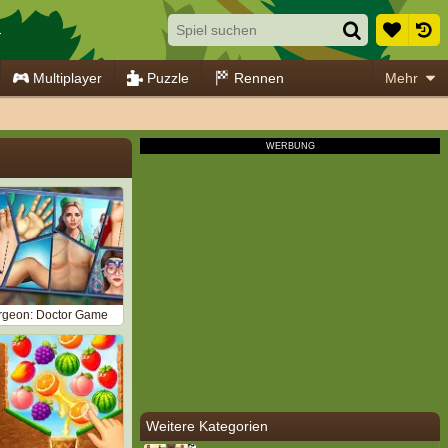
.
Multiplayer
Puzzle
Rennen
Mehr
urgeon: Doctor Game
Weitere Kategorien