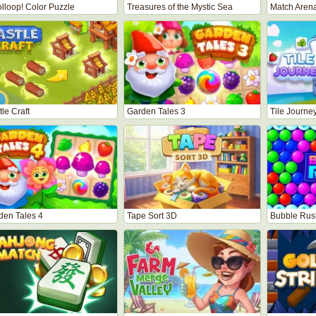
lloop! Color Puzzle
Treasures of the Mystic Sea
Match Aren
le Craft
Garden Tales 3
Tile Journe
den Tales 4
Tape Sort 3D
Bubble Rus