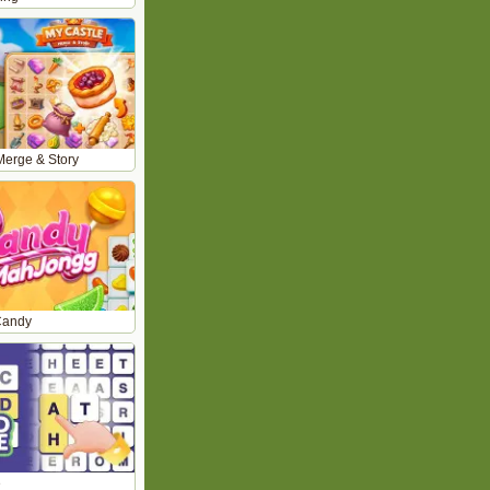
Merge & Story
Candy
e