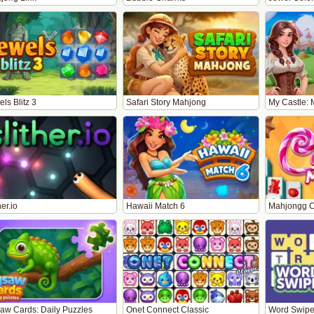
ls Blitz 3
Safari Story Mahjong
My Castle: 
her.io
Hawaii Match 6
Mahjongg 
saw Cards: Daily Puzzles
Onet Connect Classic
Word Swip