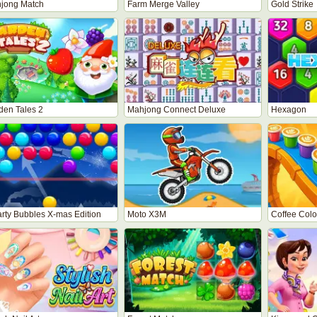
jong Match
Farm Merge Valley
Gold Strike
den Tales 2
Mahjong Connect Deluxe
Hexagon
rty Bubbles X-mas Edition
Moto X3M
Coffee Colo