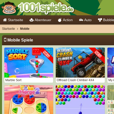
Startseite
Abenteuer
Action
Auto
Bubbl
Startseite
Mobile
Mobile Spiele
Marble Sort
Offroad Crash Climber 4X4
My 