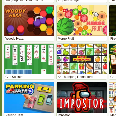
Mahjong Dark Dimensions
Tropical Merge
10x
Woody Hexa
Merge Fruit
Golf Solitaire
Kris Mahjong Remastered
Gra
Parking Jam
Impostor
Mah