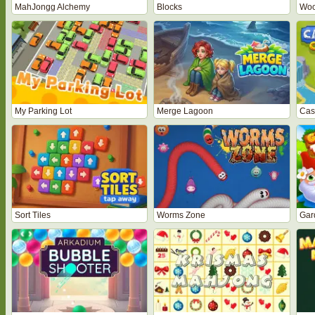
MahJongg Alchemy
Blocks
Woo
My Parking Lot
Merge Lagoon
Cast
Sort Tiles
Worms Zone
Gar