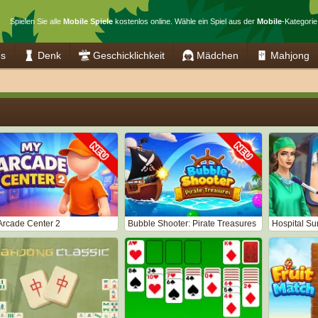
Spielen Sie alle
Mobile Spiele
kostenlos online. Wähle ein Spiel aus der
Mobile
-Kategorie
es
Denk
Geschicklichkeit
Mädchen
Mahjong
Arcade Center 2
Bubble Shooter: Pirate Treasures
Hospital S