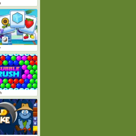
a
y
h