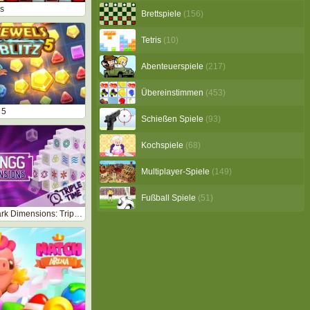
es
Brettspiele
(156)
Tetris
(10)
Abenteuerspiele
(217)
Übereinstimmen
(453)
 5
Schießen Spiele
(93)
Kochspiele
(68)
Multiplayer-Spiele
(149)
Fußball Spiele
(51)
Mahjong Dark Dimensions: Triple Time