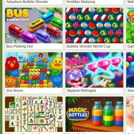
Arkadium Bubble Shooter
KrisMas Mahjong
Mah
Bus Parking Out
Bubble Shooter World Cup
Gar
Zoo Boom
Skydom Reforged
Sma