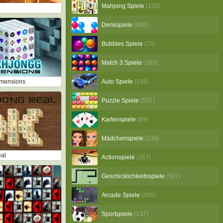
Mahjong Spiele
(133)
Denkspiele
(606)
Bubbles Spiele
(79)
Match 3 Spiele
(163)
mensions
Auto Spiele
(156)
Puzzle Spiele
(507)
Kartenspiele
(99)
Mädchenspiele
(239)
al
Actionspiele
(267)
Geschicklichkeitsspiele
(507)
Arcade Spiele
(306)
Sportspiele
(137)