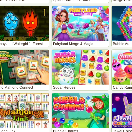
10 Block Puzzle
Spider Solitaire 2 Suits
Merge Hav
Fireboy and Watergirl 1: Forest Temple
Fairyland Merge & Magic
Bubble Aro
nd Mahjong Connect
Sugar Heroes
Candy Rain
jong Link
Bubble Charms
Jewel Color