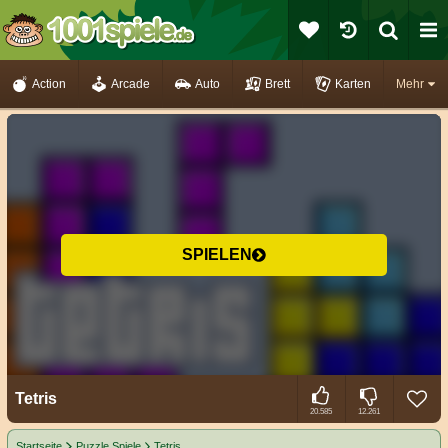
Action
Arcade
Auto
Brett
Karten
Mehr
SPIELEN
Tetris
20.585
12.261
Startseite
Puzzle Spiele
Tetris