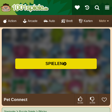
Action
Arcade
Auto
Brett
Karten
Mehr
SPIELEN
Pet Connect
53.300
39.958
Startseite
Puzzle Spiele
Blöcke