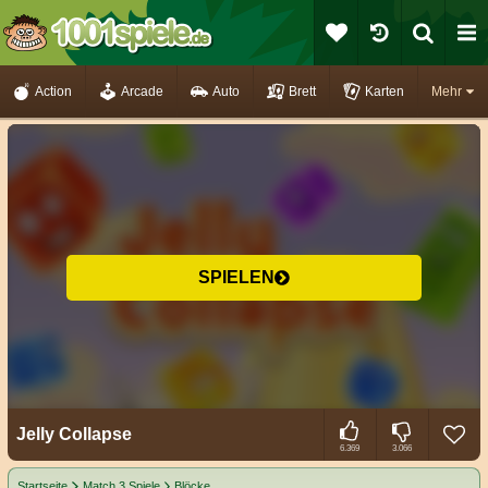
Action
Arcade
Auto
Brett
Karten
Mehr
SPIELEN
Jelly Collapse
6.369
3.066
Startseite
Match 3 Spiele
Blöcke