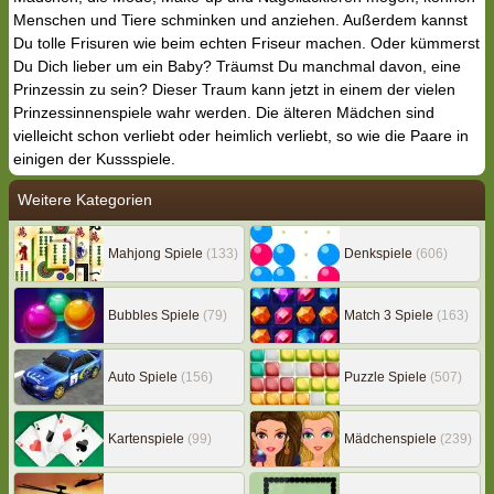
Menschen und Tiere schminken und anziehen. Außerdem kannst
Du tolle Frisuren wie beim echten Friseur machen. Oder kümmerst
Du Dich lieber um ein Baby? Träumst Du manchmal davon, eine
Prinzessin zu sein? Dieser Traum kann jetzt in einem der vielen
Prinzessinnenspiele wahr werden. Die älteren Mädchen sind
vielleicht schon verliebt oder heimlich verliebt, so wie die Paare in
einigen der Kussspiele.
Weitere Kategorien
Mahjong Spiele
(133)
Denkspiele
(606)
Bubbles Spiele
(79)
Match 3 Spiele
(163)
Auto Spiele
(156)
Puzzle Spiele
(507)
Kartenspiele
(99)
Mädchenspiele
(239)