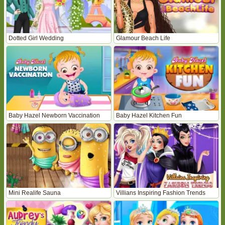
Dotted Girl Wedding
Glamour Beach Life
Baby Hazel Newborn Vaccination
Baby Hazel Kitchen Fun
Mini Realife Sauna
Villians Inspiring Fashion Trends