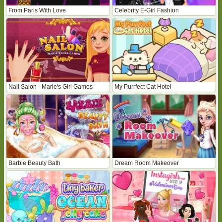
From Paris With Love
Celebrity E-Girl Fashion
Nail Salon - Marie's Girl Games
My Purrfect Cat Hotel
Barbie Beauty Bath
Dream Room Makeover