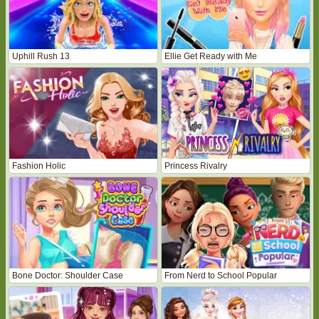
Uphill Rush 13
Ellie Get Ready with Me
Fashion Holic
Princess Rivalry
Bone Doctor: Shoulder Case
From Nerd to School Popular