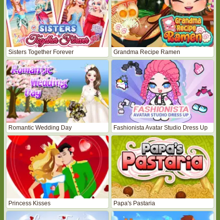
Sisters Together Forever
Grandma Recipe Ramen
Romantic Wedding Day
Fashionista Avatar Studio Dress Up
Princess Kisses
Papa's Pastaria