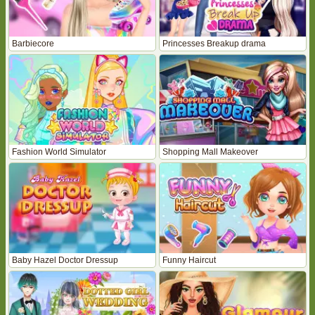
Barbiecore
Princesses Breakup drama
Fashion World Simulator
Shopping Mall Makeover
Baby Hazel Doctor Dressup
Funny Haircut