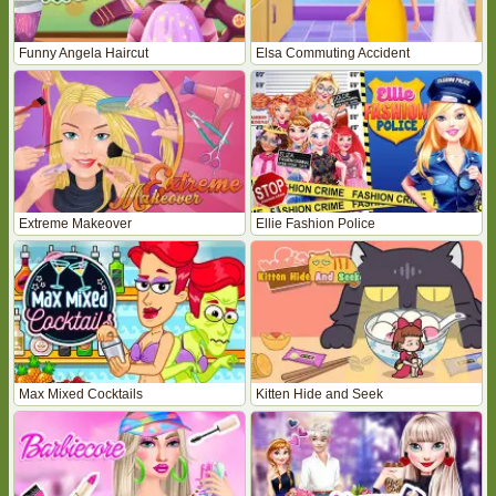
Funny Angela Haircut
Elsa Commuting Accident
Extreme Makeover
Ellie Fashion Police
Max Mixed Cocktails
Kitten Hide and Seek