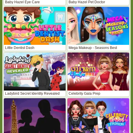
Baby Hazel Eye Care
Baby Hazel Pet Doctor
Little Dentist Dash
Mega Makeup - Seasons Best
Ladybird Secret Identity Revealed
Celebrity Gala Prep