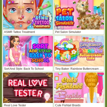
ASMR Tattoo Treatment
Pet Salon Simulator
Sort And Style: Back To School
Tiny Baker: Rainbow Buttercream Cake
Real Love Tester
Cute Fishtail Braids