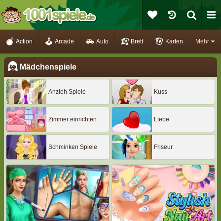
Action
Arcade
Auto
Brett
Karten
Mehr
Mädchenspiele
Anzieh Spiele
Kuss
Zimmer einrichten
Liebe
Schminken Spiele
Friseur