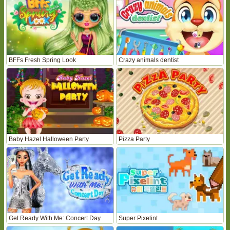
BFFs Fresh Spring Look
Crazy animals dentist
Baby Hazel Halloween Party
Pizza Party
Get Ready With Me: Concert Day
Super Pixelint