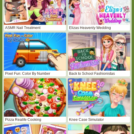
ASMR Nail Treatment
Elizas Heavenly Wedding
Pixel Fun: Color By Number
Back to School Fashionistas
Pizza Realife Cooking
Knee Case Simulator