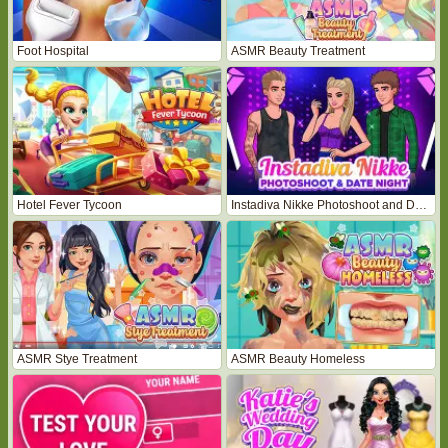
Foot Hospital
ASMR Beauty Treatment
Hotel Fever Tycoon
Instadiva Nikke Photoshoot and Date Night
ASMR Stye Treatment
ASMR Beauty Homeless