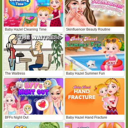
Baby Hazel Cleaning Time
Skinfluencer Beauty Routine
The Waitress
Baby Hazel Summer Fun
BFFs Night Out
Baby Hazel Hand Fracture