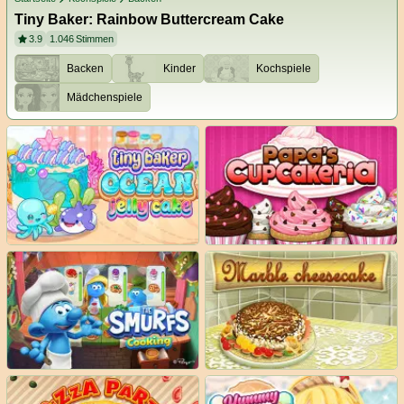
Tiny Baker: Rainbow Buttercream Cake
3.9
1.046
Stimmen
Backen
Kinder
Kochspiele
Mädchenspiele