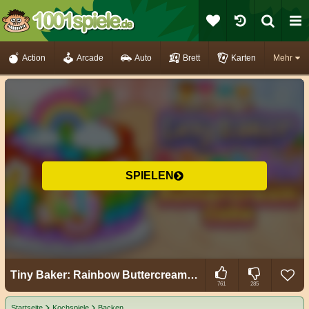
Action
Arcade
Auto
Brett
Karten
Mehr
SPIELEN
Tiny Baker: Rainbow Buttercream Cake
761
285
Startseite
Kochspiele
Backen