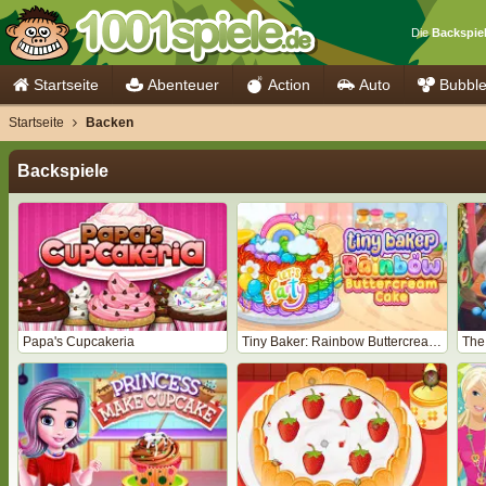
Die
Backspie
Startseite
Abenteuer
Action
Auto
Bubbl
Startseite
Backen
Backspiele
Papa's Cupcakeria
Tiny Baker: Rainbow Buttercream Cake
The