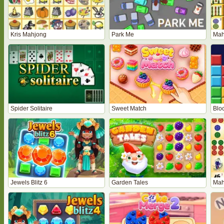
Kris Mahjong
Park Me
Mah
Spider Solitaire
Sweet Match
Bloc
Jewels Blitz 6
Garden Tales
Mah