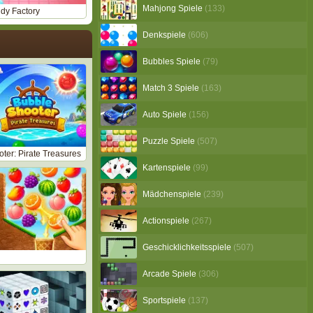
Mahjong Spiele
(133)
y Factory
Denkspiele
(606)
Bubbles Spiele
(79)
Match 3 Spiele
(163)
Auto Spiele
(156)
Puzzle Spiele
(507)
ter: Pirate Treasures
Kartenspiele
(99)
Mädchenspiele
(239)
Actionspiele
(267)
Geschicklichkeitsspiele
(507)
Arcade Spiele
(306)
Sportspiele
(137)