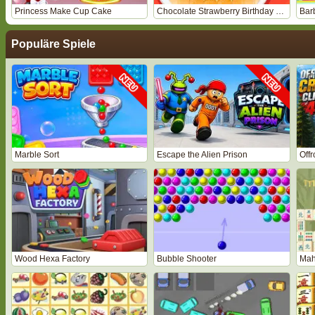
Princess Make Cup Cake
Chocolate Strawberry Birthday Cake
Bar
Populäre Spiele
Marble Sort
Escape the Alien Prison
Off
Wood Hexa Factory
Bubble Shooter
Mah