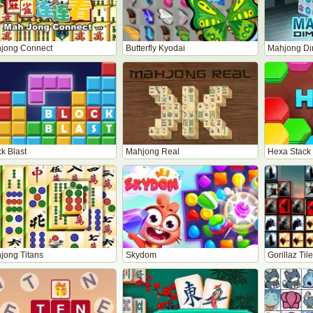
jong Connect
Butterfly Kyodai
Mahjong Di
k Blast
Mahjong Real
Hexa Stack
jong Titans
Skydom
Gorillaz Til