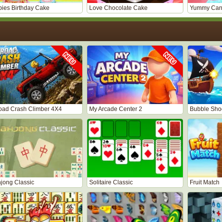
bies Birthday Cake
Love Chocolate Cake
Yummy Cand
road Crash Climber 4X4
My Arcade Center 2
Bubble Shoo
jong Classic
Solitaire Classic
Fruit Match