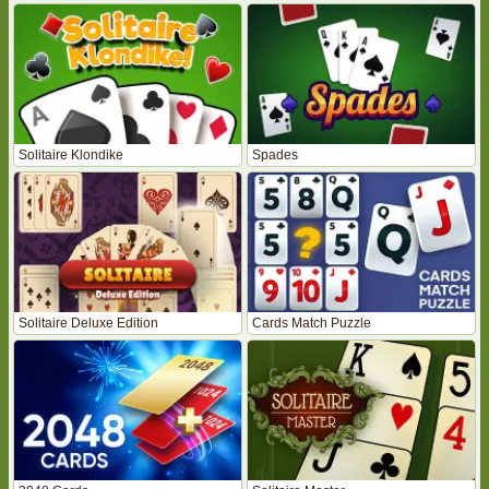
Solitaire Klondike
Spades
Solitaire Deluxe Edition
Cards Match Puzzle