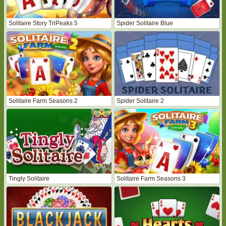
Solitaire Story TriPeaks 5
Spider Solitaire Blue
Solitaire Farm Seasons 2
Spider Solitaire 2
Tingly Solitaire
Solitaire Farm Seasons 3