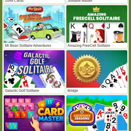
2048 Cards
Solitaire Master
Mr Bean Solitaire Adventures
Amazing FreeCell Solitaire
Galactic Golf Solitaire
Bridge