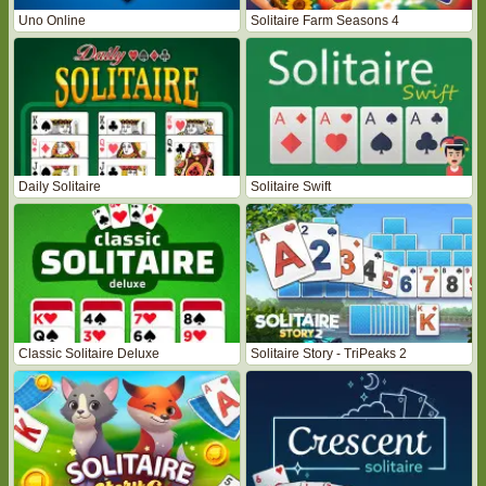
Uno Online
Solitaire Farm Seasons 4
Daily Solitaire
Solitaire Swift
Classic Solitaire Deluxe
Solitaire Story - TriPeaks 2