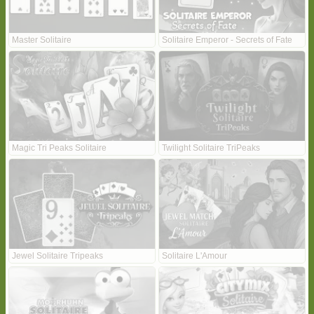
Master Solitaire
Solitaire Emperor - Secrets of Fate
Magic Tri Peaks Solitaire
Twilight Solitaire TriPeaks
Jewel Solitaire Tripeaks
Solitaire L'Amour