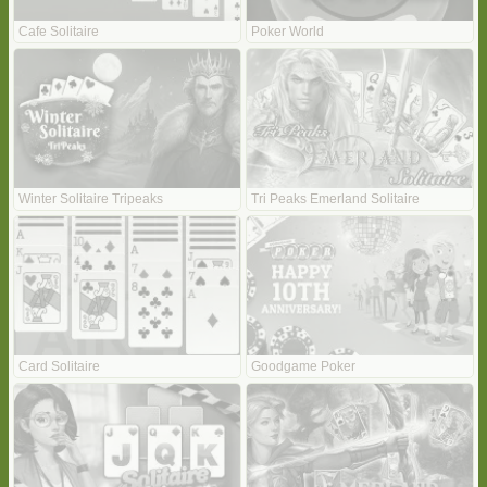
Cafe Solitaire
Poker World
Winter Solitaire Tripeaks
Tri Peaks Emerland Solitaire
Card Solitaire
Goodgame Poker