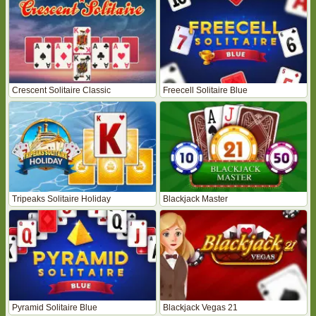
Crescent Solitaire Classic
Freecell Solitaire Blue
Tripeaks Solitaire Holiday
Blackjack Master
Pyramid Solitaire Blue
Blackjack Vegas 21