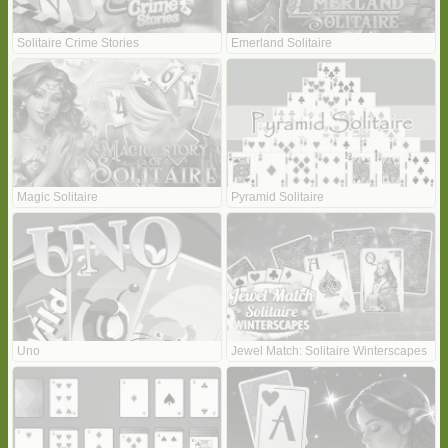
Solitaire Crime Stories
Emerland Solitaire
Magic Solitaire
Pyramid Solitaire
Uno
Jewel Match: Solitaire Winterscapes