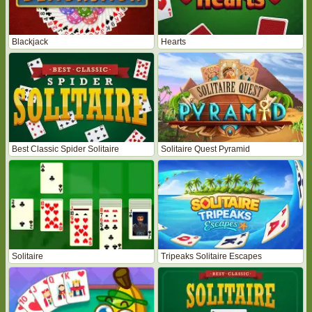
Blackjack
Hearts
Best Classic Spider Solitaire
Solitaire Quest Pyramid
Solitaire
Tripeaks Solitaire Escapes