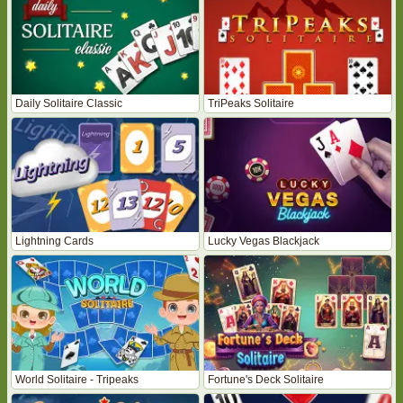
Daily Solitaire Classic
TriPeaks Solitaire
Lightning Cards
Lucky Vegas Blackjack
World Solitaire - Tripeaks
Fortune's Deck Solitaire