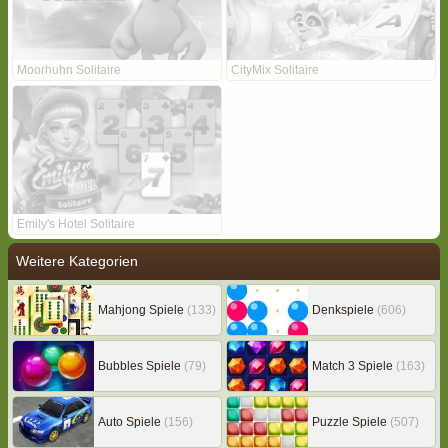
Moorhuhn Solitaire
CityMix Solitaire
Emily's Hotel Solitaire
Weitere Kategorien
Mahjong Spiele
(133)
Denkspiele
(606)
Bubbles Spiele
(79)
Match 3 Spiele
(163)
Auto Spiele
(156)
Puzzle Spiele
(507)