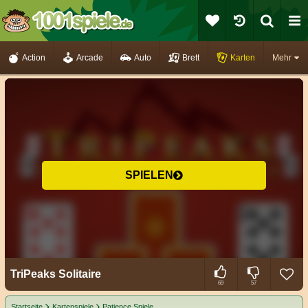
Action
Arcade
Auto
Brett
Karten
Mehr
SPIELEN
TriPeaks Solitaire
69
57
Startseite
Kartenspiele
Patience Spiele