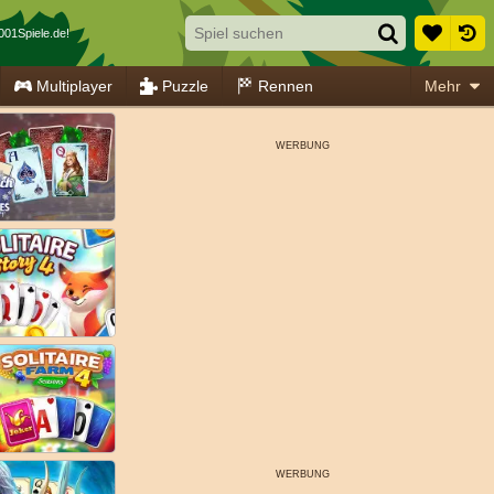
001Spiele.de!
Multiplayer
Puzzle
Rennen
Mehr