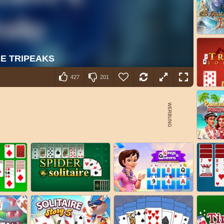
427
201