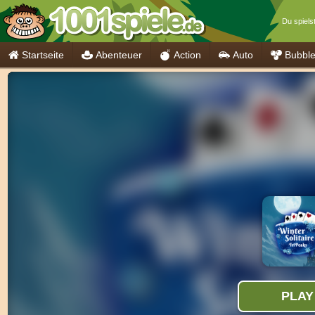
Du spielst
Startseite
Abenteuer
Action
Auto
Bubbl