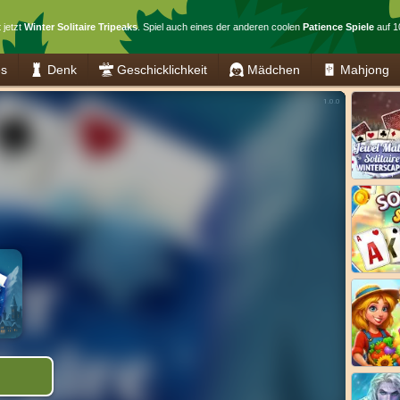
 jetzt
Winter Solitaire Tripeaks
. Spiel auch eines der anderen coolen
Patience Spiele
auf 1
es
Denk
Geschicklichkeit
Mädchen
Mahjong