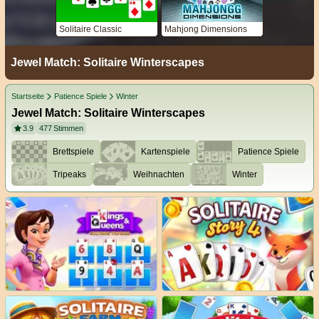
Solitaire Classic
Mahjong Dimensions
Jewel Match: Solitaire Winterscapes
Startseite
Patience Spiele
Winter
Jewel Match: Solitaire Winterscapes
3.9
477
Stimmen
Brettspiele
Kartenspiele
Patience Spiele
Tripeaks
Weihnachten
Winter