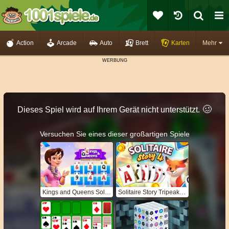
Action
Arcade
Auto
Brett
Karten
Mehr
🥴️
Dieses Spiel wird auf Ihrem Gerät nicht unterstützt.
Versuchen Sie eines dieser großartigen Spiele
Kings and Queens Solitaire TriPeaks
Solitaire Story Tripeaks 4