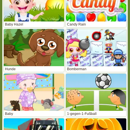
Baby Hazel
Candy Rain
Hunde
Bomberman
Baby
1-gegen-1-Fußball