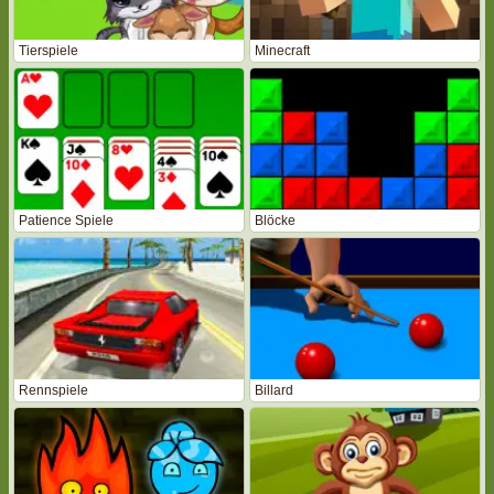
Tierspiele
Minecraft
Patience Spiele
Blöcke
Rennspiele
Billard