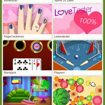
Basketball
Spiele zu Zweit
Nägel lackieren
Liebestester
Blackjack
Flippern