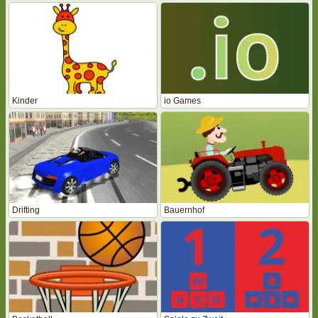
Kinder
io Games
Drifting
Bauernhof