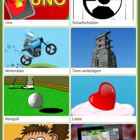
Uno
Scharfschützen
Motorräder
Turm verteidigen
Minigolf
Liebe