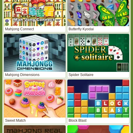
Mahjong Connect
Butterfly Kyodai
Mahjong Dimensions
Spider Solitaire
Sweet Match
Block Blast