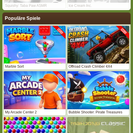
Squishy: Taba Paw ASMR
Ice Cream Inc.
Populäre Spiele
Marble Sort
Offroad Crash Climber 4X4
My Arcade Center 2
Bubble Shooter: Pirate Treasures