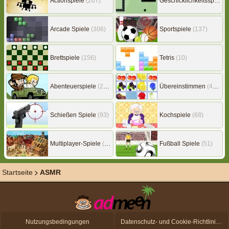
Actionspiele
(267)
Geschicklichkeitsspiele
(
Arcade Spiele
(306)
Sportspiele
(137)
Brettspiele
(156)
Tetris
(10)
Abenteuerspiele
(217)
Übereinstimmen
(453)
Schießen Spiele
(93)
Kochspiele
(68)
Multiplayer-Spiele
(149)
Fußball Spiele
(51)
Startseite
ASMR
Nutzungsbedingungen
Datenschutz- und Cookie-Richtlinien