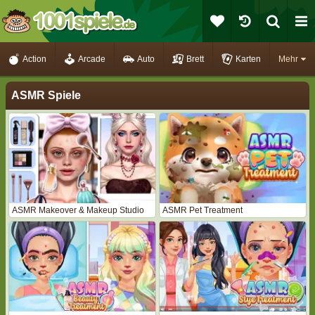
Action
Arcade
Auto
Brett
Karten
Mehr
ASMR Spiele
ASMR Makeover & Makeup Studio
ASMR Pet Treatment