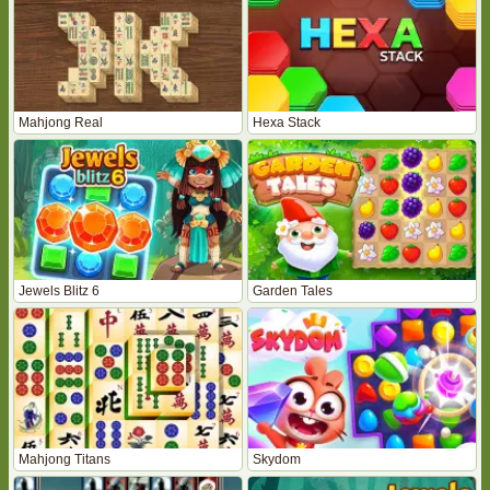
Mahjong Real
Hexa Stack
Jewels Blitz 6
Garden Tales
Mahjong Titans
Skydom