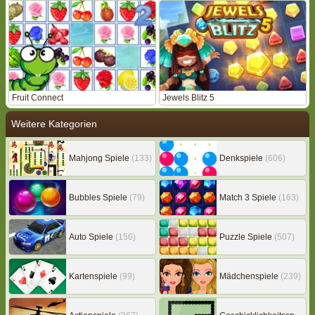
Fruit Connect
Jewels Blitz 5
Weitere Kategorien
Mahjong Spiele
(133)
Denkspiele
(606)
Bubbles Spiele
(79)
Match 3 Spiele
(163)
Auto Spiele
(156)
Puzzle Spiele
(507)
Kartenspiele
(99)
Mädchenspiele
(239)