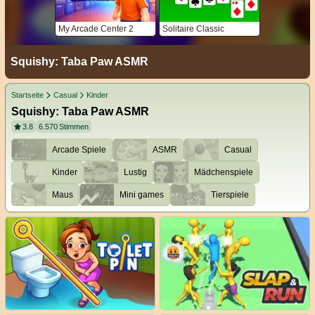
My Arcade Center 2
Solitaire Classic
Squishy: Taba Paw ASMR
Startseite
Casual
Kinder
Squishy: Taba Paw ASMR
3.8
6.570
Stimmen
Arcade Spiele
ASMR
Casual
Kinder
Lustig
Mädchenspiele
Maus
Mini games
Tierspiele