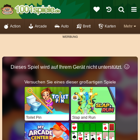
Action
Arcade
Auto
Brett
Karten
Mehr
🥴️
Dieses Spiel wird auf Ihrem Gerät nicht unterstützt.
Versuchen Sie eines dieser großartigen Spiele
Toilet Pin
Slap and Run