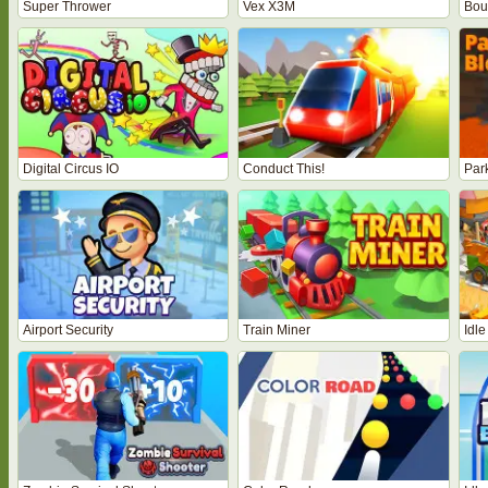
Super Thrower
Vex X3M
Bou
Digital Circus IO
Conduct This!
Par
Airport Security
Train Miner
Idle