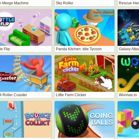
n Merge Machine
Sky Roller
Rescue He
le Flip
Panda Kitchen: Idle Tycoon
Galaxy Attac
ll Roller Coaster
Little Farm Clicker
Wormax.io