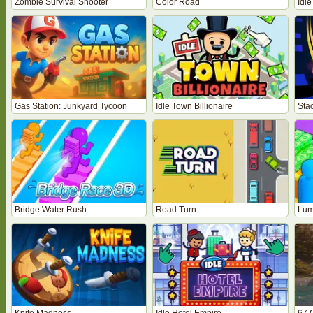
Zombie Survival Shooter
Color Road
Idle
Gas Station: Junkyard Tycoon
Idle Town Billionaire
Sta
Bridge Water Rush
Road Turn
Lum