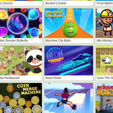
za Tycoon
Bucket Crusher
Food Match
le Shooter Butterfly
Machine City Balls
Idle Mining
da Restaurant
Neon Rider
Save The S