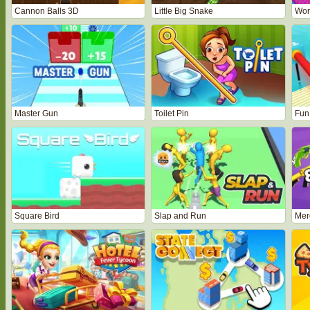
Cannon Balls 3D
Little Big Snake
Master Gun
Toilet Pin
Fun
Square Bird
Slap and Run
Mer