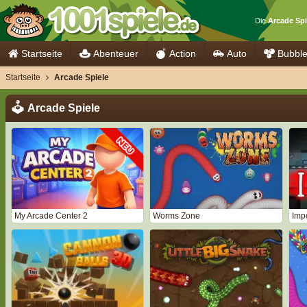
Die
Arcade Spi
Startseite
Abenteuer
Action
Auto
Bubbl
Startseite
Arcade Spiele
Arcade Spiele
My Arcade Center 2
Worms Zone
Imp