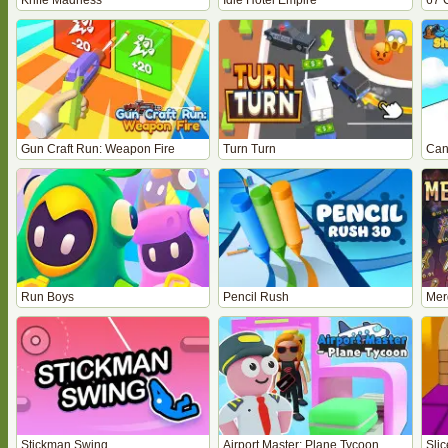
Knife Madness
Idle Hotel Empire
67 
Gun Craft Run: Weapon Fire
Turn Turn
Can
Run Boys
Pencil Rush
Mer
Stickman Swing
Airport Master: Plane Tycoon
Slic