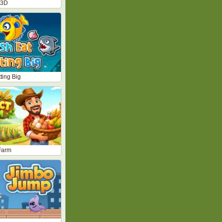
 3D
ting Big
Farm