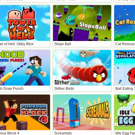
r of Hell: Obby Blox
Slope Ball
Cat Rescue
b Draw Punch
Slither Birds
Ball Eating 
kour Block 4
Screamals
Idle Egg Fa