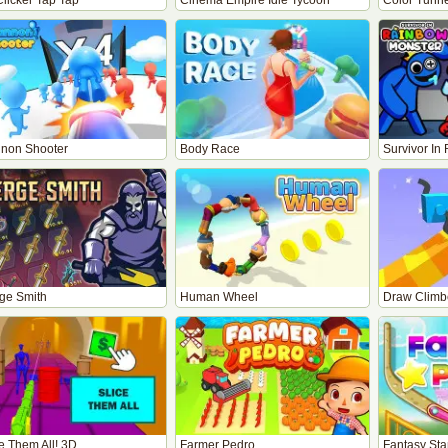
Clicker Tap Tap
Cinema Empire Idle Tycoon
Color Tunn
non Shooter
Body Race
Survivor In
ge Smith
Human Wheel
Draw Climb
e Them All! 3D
Farmer Pedro
Fantasy Star