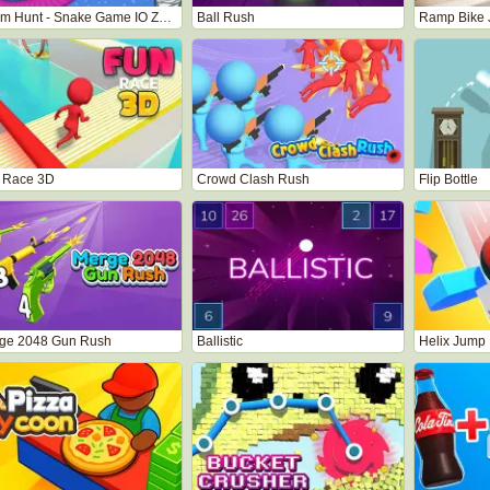
Worm Hunt - Snake Game IO Zone
Ball Rush
Ramp Bike 
 Race 3D
Crowd Clash Rush
Flip Bottle
ge 2048 Gun Rush
Ballistic
Helix Jump