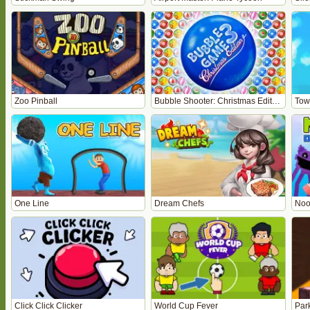
Zoo Pinball
Bubble Shooter: Christmas Edition
Towe
One Line
Dream Chefs
Noo
Click Click Clicker
World Cup Fever
Par