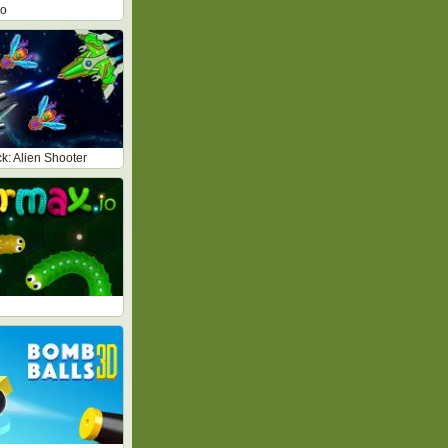
ro
k: Alien Shooter