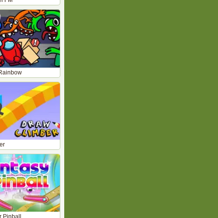
el FM
 Rainbow
er
 Pinball