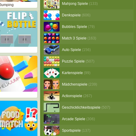
Mahjong Spiele
(133)
Jumping
Denkspiele
(606)
Bubbles Spiele
(79)
Match 3 Spiele
(163)
Auto Spiele
(156)
Puzzle Spiele
(507)
Kartenspiele
(99)
Mädchenspiele
(239)
Actionspiele
(267)
Geschicklichkeitsspiele
(507)
Arcade Spiele
(306)
Sportspiele
(137)