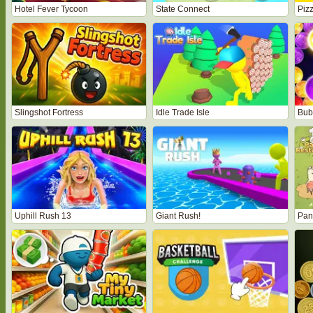
Hotel Fever Tycoon
State Connect
Piz
Slingshot Fortress
Idle Trade Isle
Bubb
Uphill Rush 13
Giant Rush!
Pan