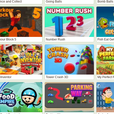
nce and Collect
Going Balls
Bomb Balls
kour Block 5
Number Rush
Fish Eat Get
 Inventor
Tower Crash 3D
My Perfect 