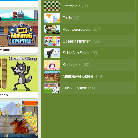
Brettspiele
(156)
Tetris
(10)
Abenteuerspiele
(217)
Übereinstimmen
(453)
 Empire
Schießen Spiele
(93)
Kochspiele
(68)
Multiplayer-Spiele
(149)
Fußball Spiele
(51)
heep