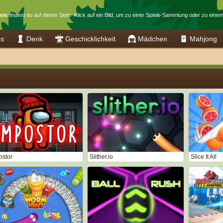
ele
findest du auf dieser Seite. Klick auf ein Bild, um zu einer Spiele-Sammlung oder zu einem
es
Denk
Geschicklichkeit
Mädchen
Mahjong
ostor
Slither.io
Slice It All