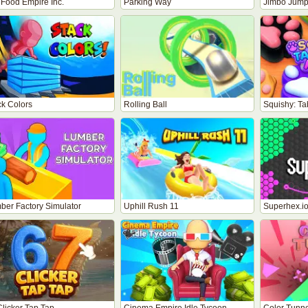
 Food Empire Inc.
Parking Way
Jimbo Jum
ck Colors
Rolling Ball
Squishy: T
ber Factory Simulator
Uphill Rush 11
Superhex.i