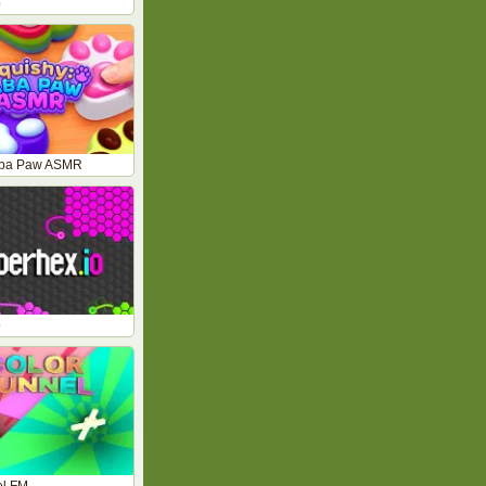
p
aba Paw ASMR
o