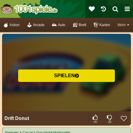
Action
Arcade
Auto
Brett
Karten
Mehr
SPIELEN
Drift Donut
950
538
Startseite
Casual
Geschicklichkeitsspiele