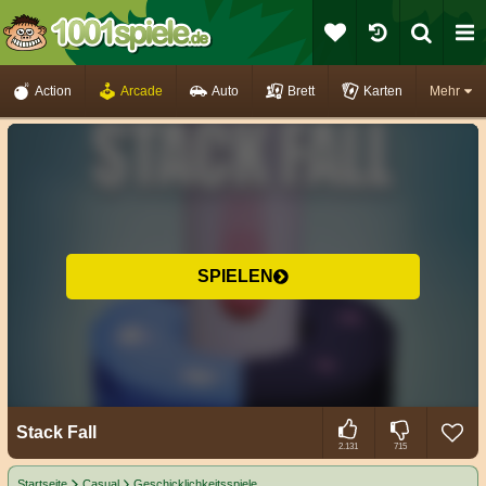
Action
Arcade
Auto
Brett
Karten
Mehr
SPIELEN
Stack Fall
2.131
715
Startseite
Casual
Geschicklichkeitsspiele