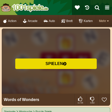
Action
Arcade
Auto
Brett
Karten
Mehr
SPIELEN
Words of Wonders
11.726
4.862
Startseite
Wortsuche
Puzzle Spiele