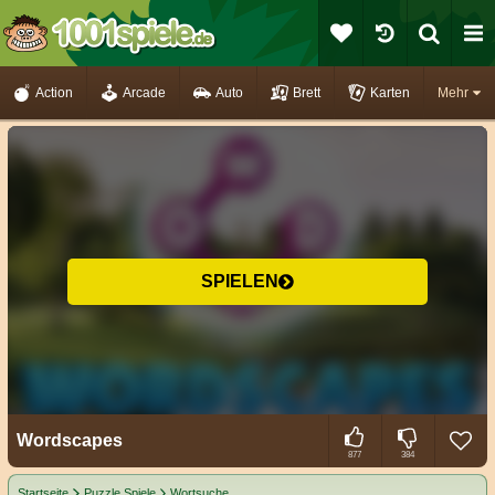
Action
Arcade
Auto
Brett
Karten
Mehr
SPIELEN
Wordscapes
877
384
Startseite
Puzzle Spiele
Wortsuche