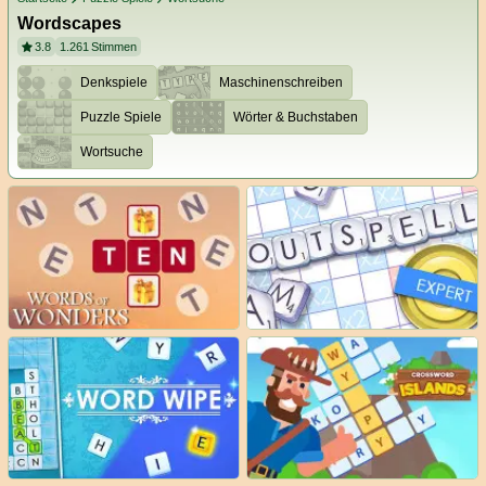
Wordscapes
3.8
1.261
Stimmen
Denkspiele
Maschinenschreiben
Puzzle Spiele
Wörter & Buchstaben
Wortsuche