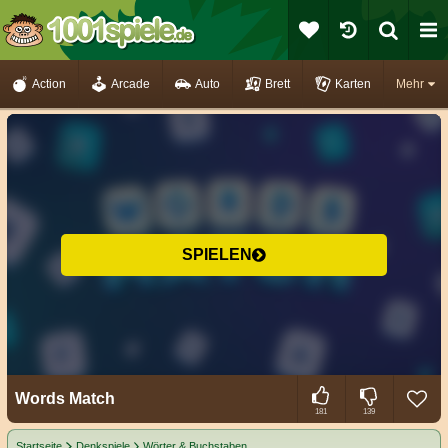
Action
Arcade
Auto
Brett
Karten
Mehr
SPIELEN
Words Match
181
139
Startseite
Denkspiele
Wörter & Buchstaben