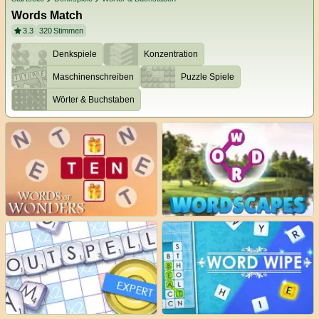
Words Match
3.3
320
Stimmen
Denkspiele
Konzentration
Maschinenschreiben
Puzzle Spiele
Wörter & Buchstaben