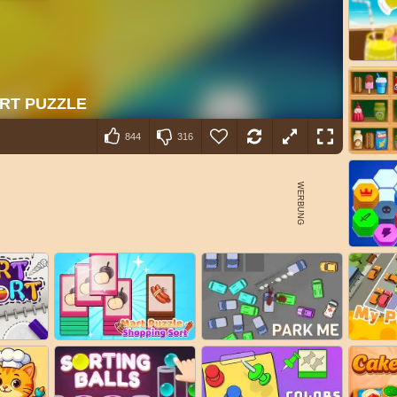
844
316