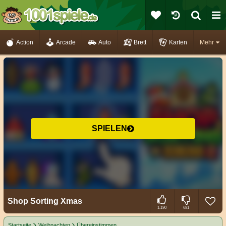
Action
Arcade
Auto
Brett
Karten
Mehr
SPIELEN
Shop Sorting Xmas
1.190
681
Startseite
Weihnachten
Übereinstimmen