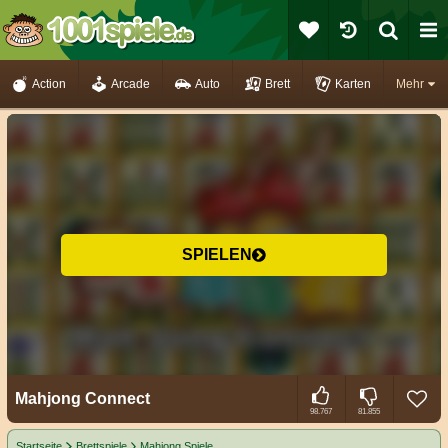
Action
Arcade
Auto
Brett
Karten
Mehr
SPIELEN
Mahjong Connect
98.767
81.855
Startseite
Brettspiele
Mahjong Spiele