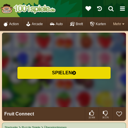
Action
Arcade
Auto
Brett
Karten
Mehr
SPIELEN
Fruit Connect
32.508
30.176
Startseite
Puzzle Spiele
Übereinstimmen