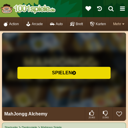
Action
Arcade
Auto
Brett
Karten
Mehr
SPIELEN
MahJongg Alchemy
20.863
15.843
Startseite
Denkspiele
Mahjong Spiele