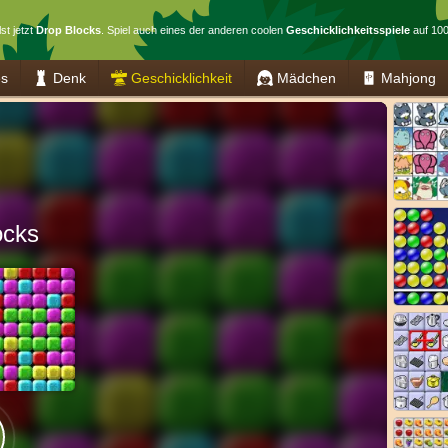
st jetzt
Drop Blocks
. Spiel auch eines der anderen coolen
Geschicklichkeitsspiele
auf 100
es
Denk
Geschicklichkeit
Mädchen
Mahjong
ocks