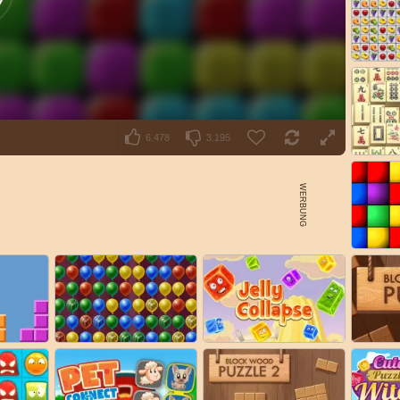
6.478
3.195