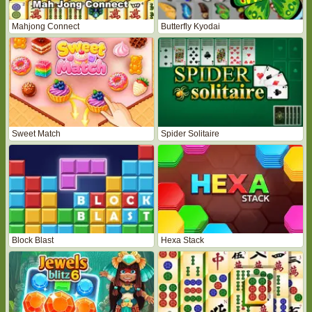
Mahjong Connect
Butterfly Kyodai
Sweet Match
Spider Solitaire
Block Blast
Hexa Stack