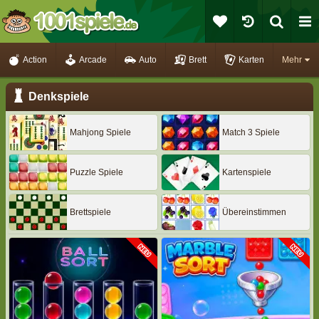
Action
Arcade
Auto
Brett
Karten
Mehr
Denkspiele
Mahjong Spiele
Match 3 Spiele
Puzzle Spiele
Kartenspiele
Brettspiele
Übereinstimmen