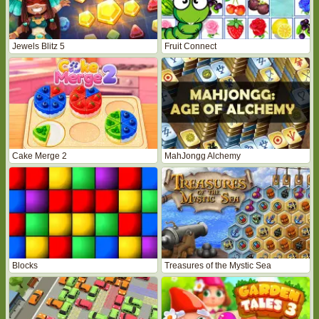
Jewels Blitz 5
Fruit Connect
Cake Merge 2
MahJongg Alchemy
Blocks
Treasures of the Mystic Sea