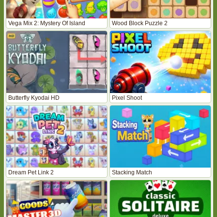
Vega Mix 2: Mystery Of Island
Wood Block Puzzle 2
Butterfly Kyodai HD
Pixel Shoot
Dream Pet Link 2
Stacking Match