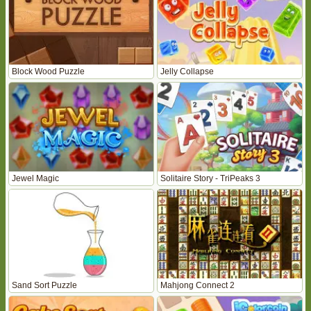
Block Wood Puzzle
Jelly Collapse
Jewel Magic
Solitaire Story - TriPeaks 3
Sand Sort Puzzle
Mahjong Connect 2