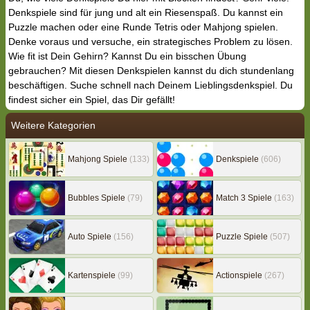
Denkspiele sind für jung und alt ein Riesenspaß. Du kannst ein
Puzzle machen oder eine Runde Tetris oder Mahjong spielen.
Denke voraus und versuche, ein strategisches Problem zu lösen.
Wie fit ist Dein Gehirn? Kannst Du ein bisschen Übung
gebrauchen? Mit diesen Denkspielen kannst du dich stundenlang
beschäftigen. Suche schnell nach Deinem Lieblingsdenkspiel. Du
findest sicher ein Spiel, das Dir gefällt!
Weitere Kategorien
Mahjong Spiele
(133)
Denkspiele
(606)
Bubbles Spiele
(79)
Match 3 Spiele
(163)
Auto Spiele
(156)
Puzzle Spiele
(507)
Kartenspiele
(99)
Actionspiele
(267)