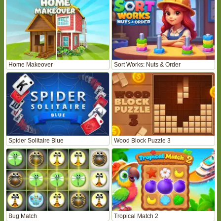
Home Makeover
Sort Works: Nuts & Order
Spider Solitaire Blue
Wood Block Puzzle 3
Bug Match
Tropical Match 2