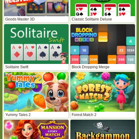
Goods Master 3D
Classic Solitaire Deluxe
Solitaire Swift
Block Dropping Merge
Yummy Tales 2
Forest Match 2