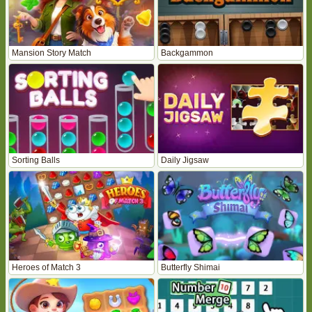
Mansion Story Match
Backgammon
Sorting Balls
Daily Jigsaw
Heroes of Match 3
Butterfly Shimai