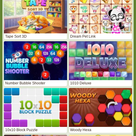
Tape Sort 3D
Dream Pet Link
Number Bubble Shooter
1010 Deluxe
10x10 Block Puzzle
Woody Hexa