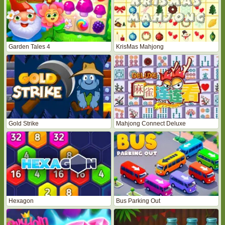
Garden Tales 4
KrisMas Mahjong
Gold Strike
Mahjong Connect Deluxe
Hexagon
Bus Parking Out