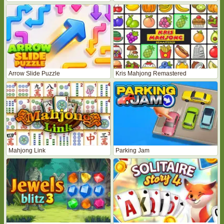
Arrow Slide Puzzle
Kris Mahjong Remastered
Mahjong Link
Parking Jam