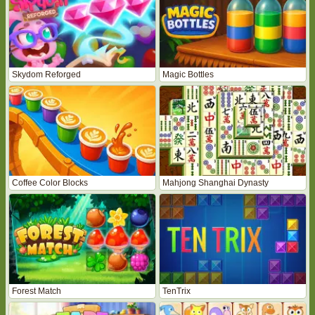
Skydom Reforged
Magic Bottles
Coffee Color Blocks
Mahjong Shanghai Dynasty
Forest Match
TenTrix