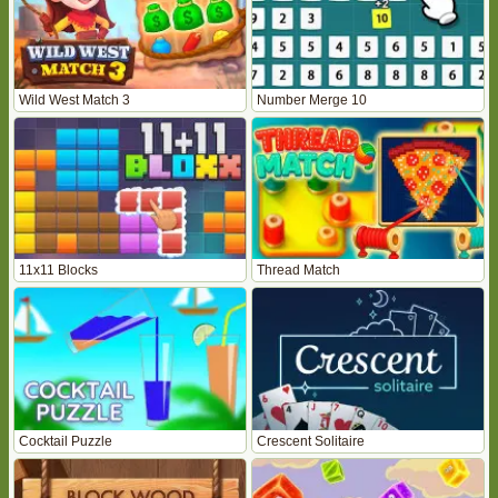
Wild West Match 3
Number Merge 10
11x11 Blocks
Thread Match
Cocktail Puzzle
Crescent Solitaire