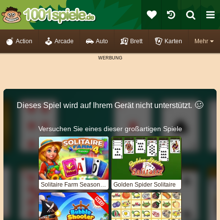
Action
Arcade
Auto
Brett
Karten
Mehr
🥴️
Dieses Spiel wird auf Ihrem Gerät nicht unterstützt.
Versuchen Sie eines dieser großartigen Spiele
Solitaire Farm Seasons 4
Golden Spider Solitaire