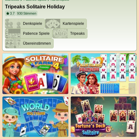
Tripeaks Solitaire Holiday
3.7
930
Stimmen
Denkspiele
Kartenspiele
Patience Spiele
Tripeaks
Übereinstimmen