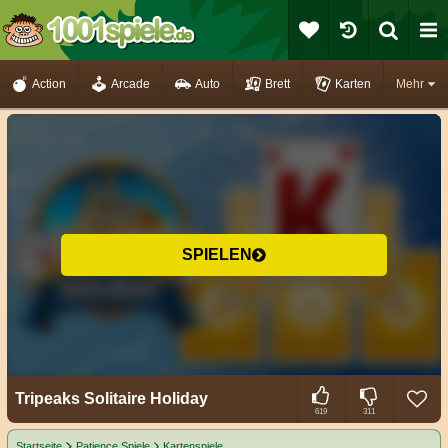
Action
Arcade
Auto
Brett
Karten
Mehr
SPIELEN
Tripeaks Solitaire Holiday
619
311
Startseite
Patience Spiele
Kartenspiele