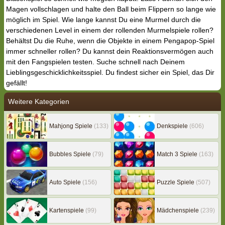
Magen vollschlagen und halte den Ball beim Flippern so lange wie
möglich im Spiel. Wie lange kannst Du eine Murmel durch die
verschiedenen Level in einem der rollenden Murmelspiele rollen?
Behältst Du die Ruhe, wenn die Objekte in einem Pengapop-Spiel
immer schneller rollen? Du kannst dein Reaktionsvermögen auch
mit den Fangspielen testen. Suche schnell nach Deinem
Lieblingsgeschicklichkeitsspiel. Du findest sicher ein Spiel, das Dir
gefällt!
Weitere Kategorien
Mahjong Spiele
(133)
Denkspiele
(606)
Bubbles Spiele
(79)
Match 3 Spiele
(163)
Auto Spiele
(156)
Puzzle Spiele
(507)
Kartenspiele
(99)
Mädchenspiele
(239)