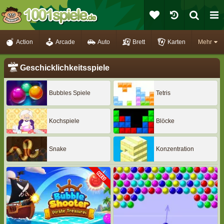
Action
Arcade
Auto
Brett
Karten
Mehr
Geschicklichkeitsspiele
Bubbles Spiele
Tetris
Kochspiele
Blöcke
Snake
Konzentration