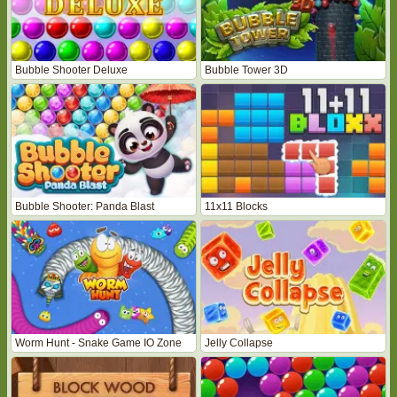
Bubble Shooter Deluxe
Bubble Tower 3D
Bubble Shooter: Panda Blast
11x11 Blocks
Worm Hunt - Snake Game IO Zone
Jelly Collapse