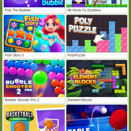
Pop The Bubble
Mr Noob Vs Zombies
Fish Story 3
PolyPuzzle
Bubble Shooter Pro 2
Element Blocks