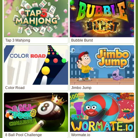
Tap 3 Mahjong
Bubble Burst
Color Road
Jimbo Jump
8 Ball Pool Challenge
Wormate.io