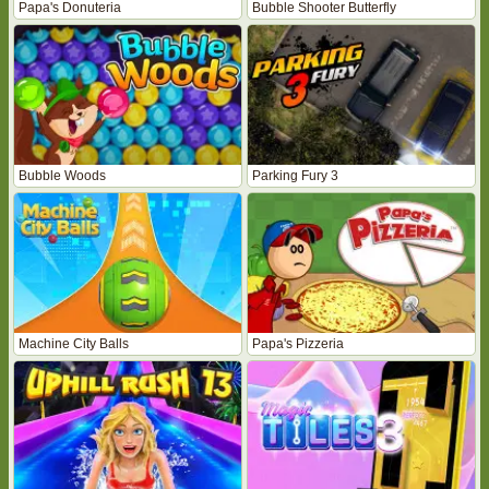
Papa's Donuteria
Bubble Shooter Butterfly
Bubble Woods
Parking Fury 3
Machine City Balls
Papa's Pizzeria