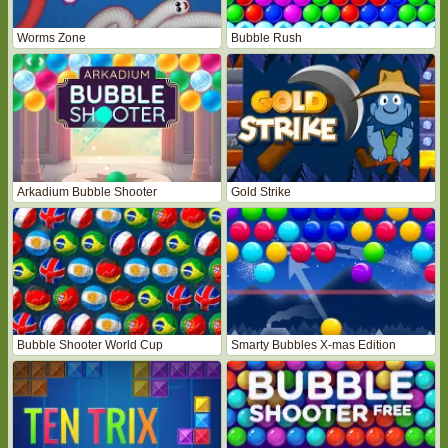
Worms Zone
Bubble Rush
Arkadium Bubble Shooter
Gold Strike
Bubble Shooter World Cup
Smarty Bubbles X-mas Edition