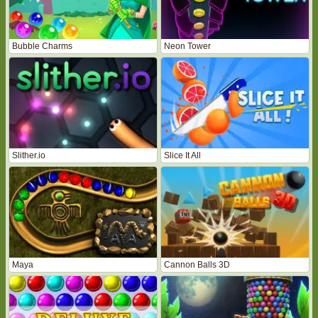
Bubble Charms
Neon Tower
Slither.io
Slice It All
Maya
Cannon Balls 3D