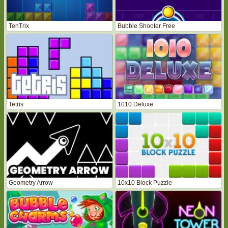
TenTrix
Bubble Shooter Free
Tetris
1010 Deluxe
Geometry Arrow
10x10 Block Puzzle