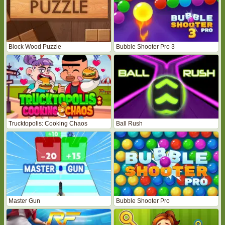
Block Wood Puzzle
Bubble Shooter Pro 3
Trucktopolis: Cooking Chaos
Ball Rush
Master Gun
Bubble Shooter Pro