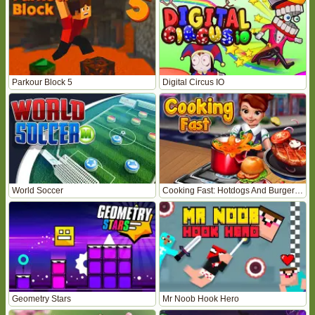
Parkour Block 5
Digital Circus IO
World Soccer
Cooking Fast: Hotdogs And Burgers Craze
Geometry Stars
Mr Noob Hook Hero