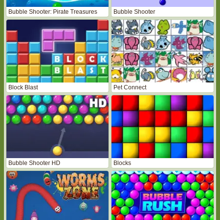
Bubble Shooter: Pirate Treasures
Bubble Shooter
Block Blast
Pet Connect
Bubble Shooter HD
Blocks