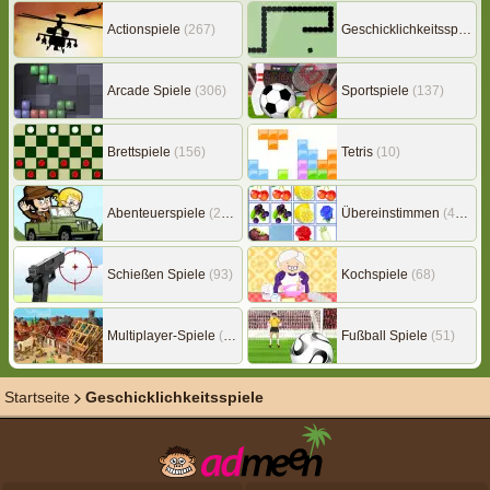
Actionspiele
(267)
Geschicklichkeitsspiele
(
Arcade Spiele
(306)
Sportspiele
(137)
Brettspiele
(156)
Tetris
(10)
Abenteuerspiele
(217)
Übereinstimmen
(453)
Schießen Spiele
(93)
Kochspiele
(68)
Multiplayer-Spiele
(149)
Fußball Spiele
(51)
Startseite
Geschicklichkeitsspiele