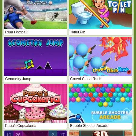
Real Football
Toilet Pin
Geometry Jump
Crowd Clash Rush
Papa's Cupcakeria
Bubble Shooter Arcade