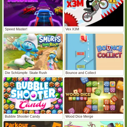
Speed Master!
Vex X3M
Die Schlümpfe: Skate Rush
Bounce and Collect
Bubble Shooter Candy
Wood Dice Merge