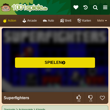
Action
Arcade
Auto
Brett
Karten
Mehr
SPIELEN
Superfighters
458
179
Startseite
Actionspiele
Kämpfe