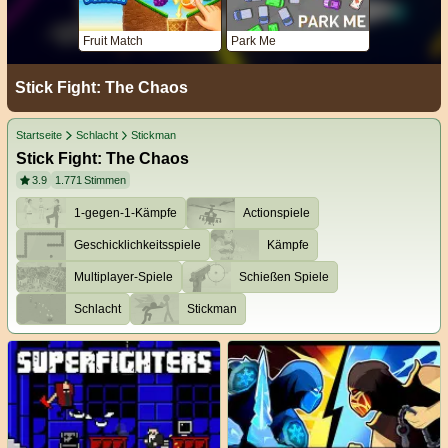
Fruit Match
Park Me
Stick Fight: The Chaos
Startseite
Schlacht
Stickman
Stick Fight: The Chaos
3.9
1.771
Stimmen
1-gegen-1-Kämpfe
Actionspiele
Geschicklichkeitsspiele
Kämpfe
Multiplayer-Spiele
Schießen Spiele
Schlacht
Stickman