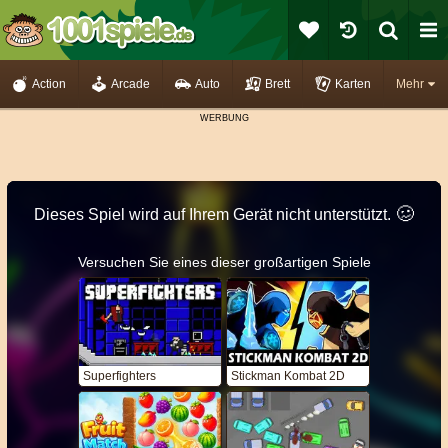
Action
Arcade
Auto
Brett
Karten
Mehr
🥴️
Dieses Spiel wird auf Ihrem Gerät nicht unterstützt.
Versuchen Sie eines dieser großartigen Spiele
Superfighters
Stickman Kombat 2D