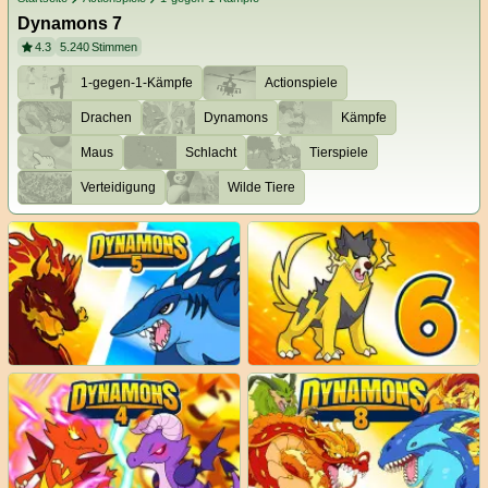
Dynamons 7
4.3
5.240
Stimmen
1-gegen-1-Kämpfe
Actionspiele
Drachen
Dynamons
Kämpfe
Maus
Schlacht
Tierspiele
Verteidigung
Wilde Tiere