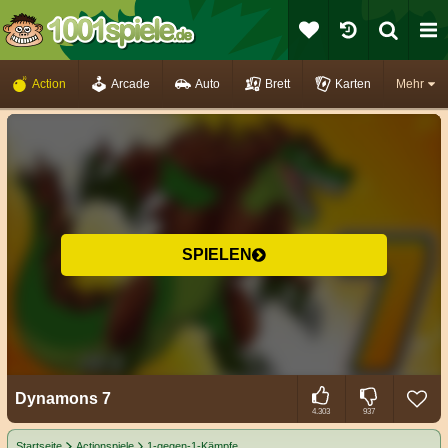
Action
Arcade
Auto
Brett
Karten
Mehr
SPIELEN
Dynamons 7
4.303
937
Startseite
Actionspiele
1-gegen-1-Kämpfe