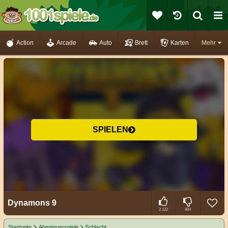
Action
Arcade
Auto
Brett
Karten
Mehr
SPIELEN
Dynamons 9
2.122
404
Startseite
Abenteuerspiele
Schlacht