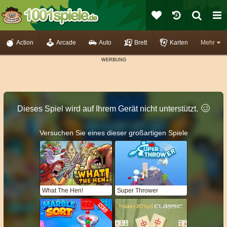
Action
Arcade
Auto
Brett
Karten
Mehr
🥴️
Dieses Spiel wird auf Ihrem Gerät nicht unterstützt.
Versuchen Sie eines dieser großartigen Spiele
What The Hen!
Super Thrower