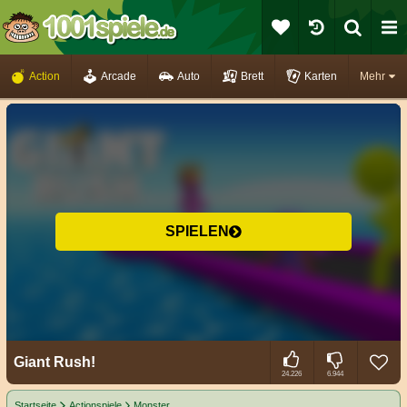
Action
Arcade
Auto
Brett
Karten
Mehr
SPIELEN
Giant Rush!
24.226
6.944
Startseite
Actionspiele
Monster