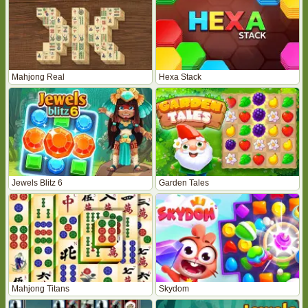
Mahjong Real
Hexa Stack
Jewels Blitz 6
Garden Tales
Mahjong Titans
Skydom