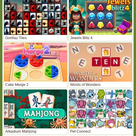
Gorillaz Tiles
Jewels Blitz 4
Cake Merge 2
Words of Wonders
Arkadium Mahjong
Pet Connect