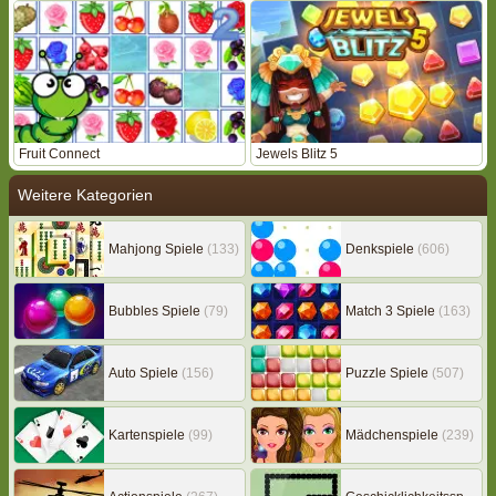
Fruit Connect
Jewels Blitz 5
Weitere Kategorien
Mahjong Spiele
(133)
Denkspiele
(606)
Bubbles Spiele
(79)
Match 3 Spiele
(163)
Auto Spiele
(156)
Puzzle Spiele
(507)
Kartenspiele
(99)
Mädchenspiele
(239)