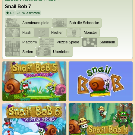
Snail Bob 7
4.2
23.745
Stimmen
Abenteuerspiele
Bob die Schnecke
Flash
Fliehen
Monster
Plattform
Puzzle Spiele
Sammeln
Serien
Überleben