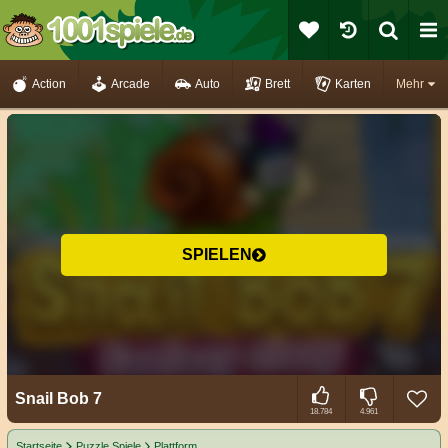
Action
Arcade
Auto
Brett
Karten
Mehr
SPIELEN
Snail Bob 7
18.784
4.961
Startseite
Puzzle Spiele
Plattform