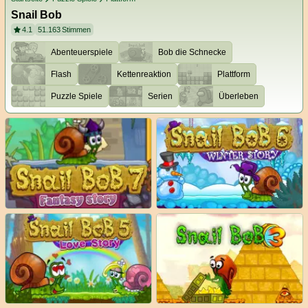
Snail Bob
4.1
51.163
Stimmen
Abenteuerspiele
Bob die Schnecke
Flash
Kettenreaktion
Plattform
Puzzle Spiele
Serien
Überleben