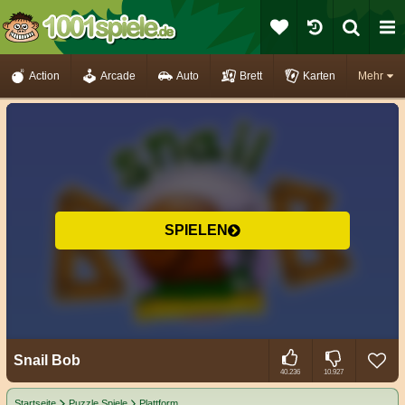
Action
Arcade
Auto
Brett
Karten
Mehr
SPIELEN
Snail Bob
40.236
10.927
Startseite
Puzzle Spiele
Plattform