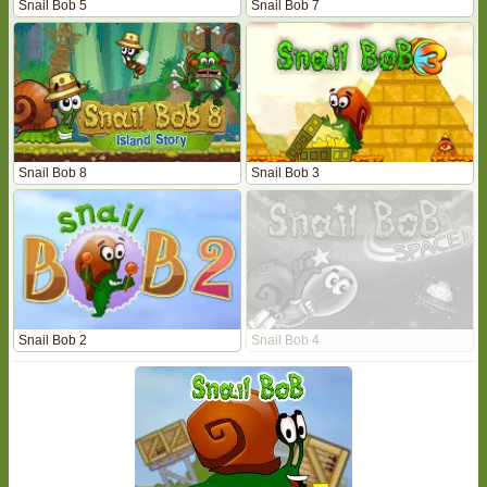
Snail Bob 5
Snail Bob 7
Snail Bob 8
Snail Bob 3
Snail Bob 2
Snail Bob 4