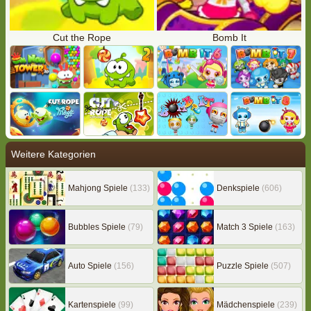
Cut the Rope
Bomb It
Weitere Kategorien
Mahjong Spiele
(133)
Denkspiele
(606)
Bubbles Spiele
(79)
Match 3 Spiele
(163)
Auto Spiele
(156)
Puzzle Spiele
(507)
Kartenspiele
(99)
Mädchenspiele
(239)