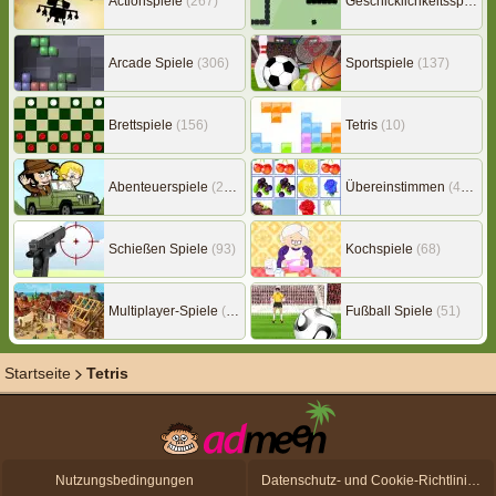
Actionspiele
(267)
Geschicklichkeitsspiele
(
Arcade Spiele
(306)
Sportspiele
(137)
Brettspiele
(156)
Tetris
(10)
Abenteuerspiele
(217)
Übereinstimmen
(453)
Schießen Spiele
(93)
Kochspiele
(68)
Multiplayer-Spiele
(149)
Fußball Spiele
(51)
Startseite
Tetris
Nutzungsbedingungen
Datenschutz- und Cookie-Richtlinien