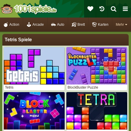
Action
Arcade
Auto
Brett
Karten
Mehr
Tetris Spiele
Tetris
BlockBuster Puzzle