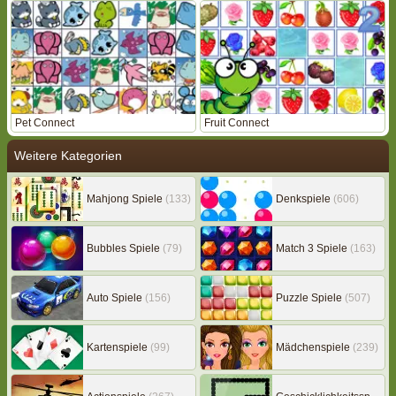
Pet Connect
Fruit Connect
Weitere Kategorien
Mahjong Spiele
(133)
Denkspiele
(606)
Bubbles Spiele
(79)
Match 3 Spiele
(163)
Auto Spiele
(156)
Puzzle Spiele
(507)
Kartenspiele
(99)
Mädchenspiele
(239)