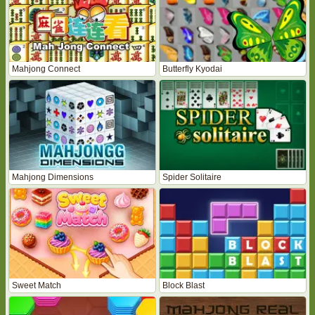
Mahjong Connect
Butterfly Kyodai
Mahjong Dimensions
Spider Solitaire
Sweet Match
Block Blast