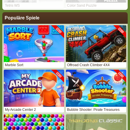
Tetris WS
Color Sand Puzzle
Populäre Spiele
Marble Sort
Offroad Crash Climber 4X4
My Arcade Center 2
Bubble Shooter: Pirate Treasures